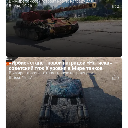
В «Мире танков» готовят новую награду для...
Вчера, 19:26
2
«Ирбис» станет новой наградой «Натиска» —
советский тяж X уровня в Мире танков
В «Мире танков» готовят новую награду для...
Вчера, 18:27
3