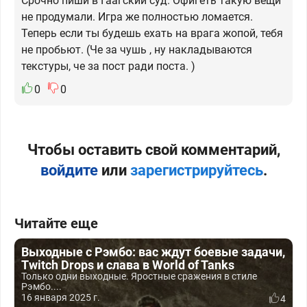
Срочно пиши в Гаагский суд. Офигеть такую вещи
не продумали. Игра же полностью ломается.
Теперь если ты будешь ехать на врага жопой, тебя
не пробьют. (Че за чушь , ну накладываются
текстуры, че за пост ради поста. )
0
0
Чтобы оставить свой комментарий,
войдите
или
зарегистрируйтесь
.
Читайте еще
Выходные с Рэмбо: вас ждут боевые задачи,
Twitch Drops и слава в World of Tanks
Только одни выходные. Яростные сражения в стиле
Рэмбо....
16 января 2025 г.
4