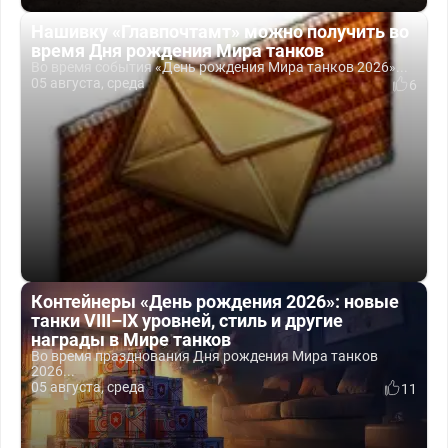
Нашивку «Главпочтамт» можно получить во
время Дня рождения Мира танков
Во время события «День рождения Мира танков 2026»...
05 августа, среда
6
Контейнеры «День рождения 2026»: новые
танки VIII–IX уровней, стиль и другие
награды в Мире танков
Во время празднования Дня рождения Мира танков
2026...
05 августа, среда
11