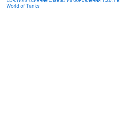
2D-стиль «Сияние славы» из обновления 1.26.1 в
World of Tanks