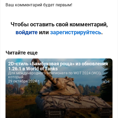
Ваш комментарий будет первым!
Чтобы оставить свой комментарий,
войдите
или
зарегистрируйтесь
.
Читайте еще
2D-стиль «Бамбуковая роща» из обновления
1.26.1 в World of Tanks
Для международного чемпионата по WOT 2024 (WCI),
который...
29 октября 2024 г.
1