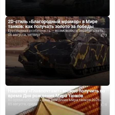
2D-стиль «Благородный мрамор» в Мире
танков: как получать золото за победы
Его главная особенность — возможность зарабатывать...
06 августа, четверг
3
Нашивку «Главпочтамт» можно получить во
время Дня рождения Мира танков
Во время события «День рождения Мира танков 2026»...
05 августа, среда
6