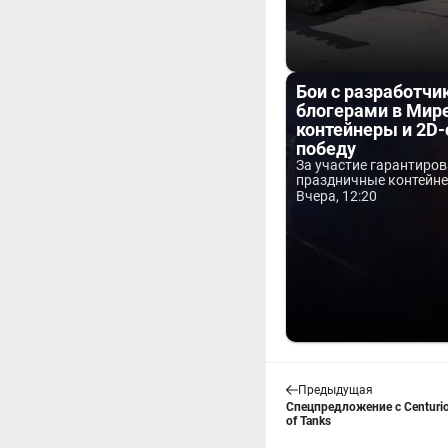
Бои с разработчи
блогерами в Мире
контейнеры и 2D-
победу
За участие гарантиро
праздничные контейнер
Вчера, 12:20
Предыдущая
Спецпредложение с Centurio
of Tanks