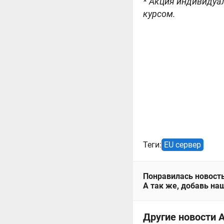
* Акция индивидуал
курсом.
Теги:
EU сервер
Понравилась новость
А так же, добавь наш
Другие новости А