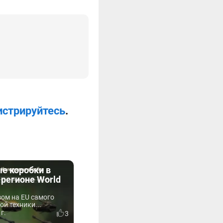
истрируйтесь
.
е коробки в
регионе World
зом на EU самого
ой техники...
г.
3