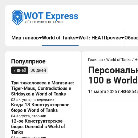
WOT Express
ВСЁ ПРО WORLD OF TANKS
Мир танков
World of Tanks
WoT: HEAT
Прочее
Обнов
Популярное
Главная
/
World of Tanks
/
Н
Персональн
7 дней
30 дней
100 в World
Три тяжеловеса в Магазине:
Tiger-Maus, Contradictious и
11 марта 2025 г.
5854
Stridsyxa в World of Tanks
03 августа, понедельник
Когда 13 Конструкторское
бюро в World of Tanks
04 августа, вторник
12-ое Конструкторское
бюро: Durendal в World of
Tanks