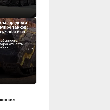
«Благородный
Мире танков:
ть золото за
собенность —
зарабатывать...
тверг
4
ld of Tanks