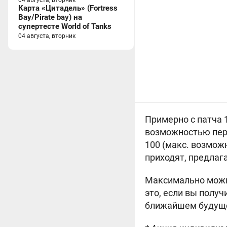
04 августа, вторник
Карта «Цитадель» (Fortress
Bay/Pirate bay) на
супертесте World of Tanks
04 августа, вторник
Примерно с патча 
возможностью пере
100 (макс. возмож
приходят, предлага
Максимально можно
это, если вы получ
ближайшем будуще