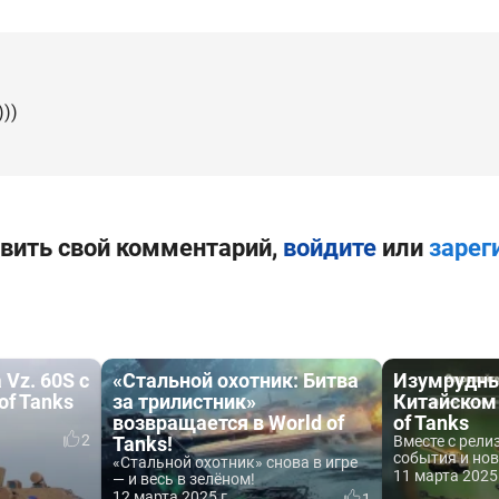
))
вить свой комментарий,
войдите
или
зарег
Vz. 60S с
«Стальной охотник: Битва
Изумрудны
of Tanks
за трилистник»
Китайском 
возвращается в World of
of Tanks
2
Tanks!
Вместе с рели
события и нов
«Стальной охотник» снова в игре
11 марта 2025 
— и весь в зелёном!
12 марта 2025 г.
1