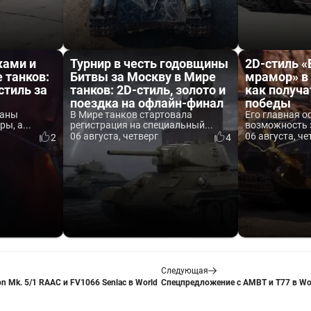
ками и
Турнир в честь годовщины
2D-стиль 
 танков:
Битвы за Москву в Мире
мрамор» в 
стиль за
танков: 2D-стиль, золото и
как получа
поездка на офлайн-финал
победы
ваны
В Мире танков стартовала
Его главная о
ы, а...
регистрация на специальный...
возможность 
06 августа, четверг
06 августа, че
2
4
Следующая
n Mk. 5/1 RAAC и FV1066 Senlac в World
Спецпредложение с AMBT и T77 в Wor