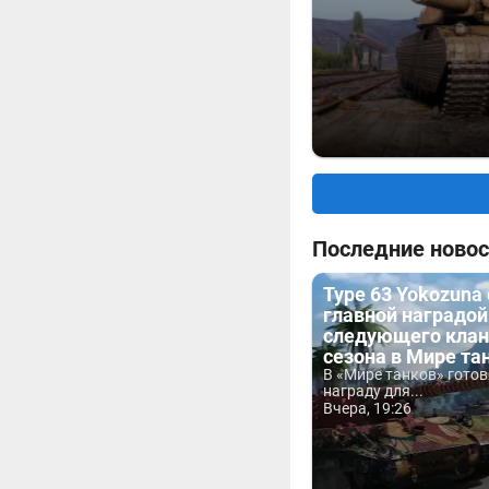
Последние новос
Type 63 Yokozuna
главной наградой
следующего клан
сезона в Мире та
В «Мире танков» гото
награду для...
Вчера, 19:26