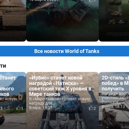
Все новости World of Tanks
ти
 станет
«Ирбис» станет новой
2D-стиль 
наградой «Натиска» —
побед» в М
ового
советский тяж X уровня в
получить
нков
Мире танков
Награда дост
участникам с
вят новую
В «Мире танков» готовят новую
Вылазок,...
награду для...
Вчера, 18:13
Вчера, 18:27
1
2