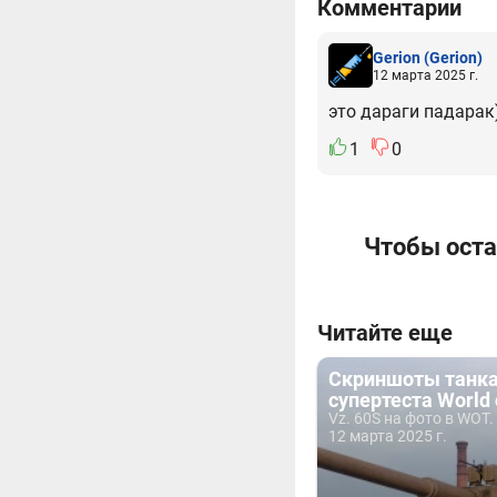
Комментарии
Gerion
(Gerion)
12 марта 2025 г.
это дараги падарак)
1
0
Чтобы оста
Читайте еще
Скриншоты танка 
супертеста World 
Vz. 60S на фото в WOT.
12 марта 2025 г.