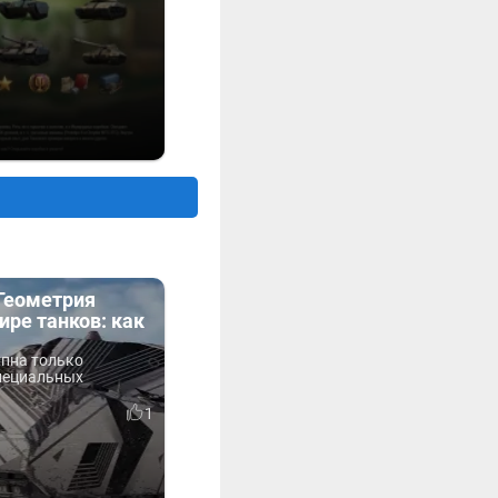
«Геометрия
ире танков: как
упна только
пециальных
1