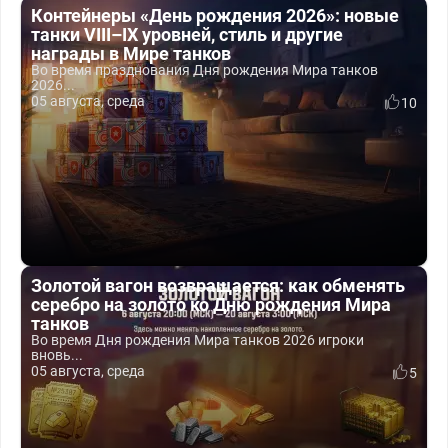
Контейнеры «День рождения 2026»: новые
танки VIII–IX уровней, стиль и другие
награды в Мире танков
Во время празднования Дня рождения Мира танков
2026...
05 августа, среда
10
Золотой вагон возвращается: как обменять
серебро на золото ко Дню рождения Мира
танков
Во время Дня рождения Мира танков 2026 игроки
вновь...
05 августа, среда
5