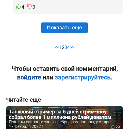
4
0
Показать ещё
<<
1
2
3
4
>>
Чтобы оставить свой комментарий,
войдите
или
зарегистрируйтесь
.
Читайте еще
Танковый стример за 6 дней стрим-шоу
собрал более 1 миллиона рублей донатом
Пока вы сливаете своё серебро на караваны, у Андрея...
17 февраля 2022 г.
29