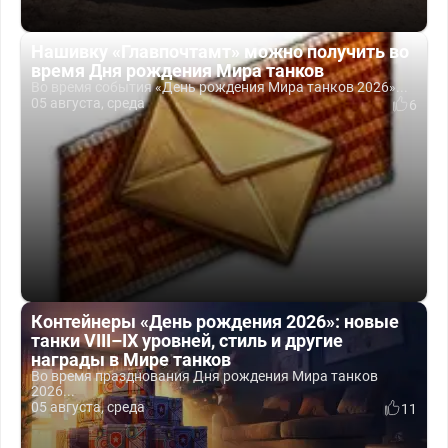
Нашивку «Главпочтамт» можно получить во
время Дня рождения Мира танков
Во время события «День рождения Мира танков 2026»...
05 августа, среда
6
Контейнеры «День рождения 2026»: новые
танки VIII–IX уровней, стиль и другие
награды в Мире танков
Во время празднования Дня рождения Мира танков
2026...
05 августа, среда
11