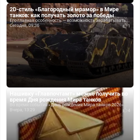
2D-стиль «Благородный мрамор» в Мире
танков: как получать золото за победы
Его главная особенность — возможность зарабатывать...
Сегодня, 09:36
1
Нашивку «Главпочтамт» можно получить во
время Дня рождения Мира танков
Во время события «День рождения Мира танков 2026»...
Вчера, 13:29
4