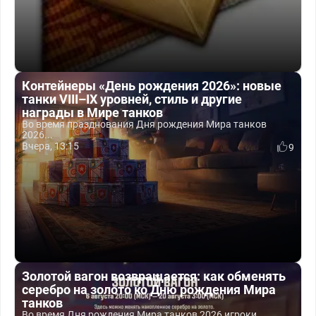
Контейнеры «День рождения 2026»: новые
танки VIII–IX уровней, стиль и другие
награды в Мире танков
Во время празднования Дня рождения Мира танков
2026...
Вчера, 13:15
9
Золотой вагон возвращается: как обменять
серебро на золото ко Дню рождения Мира
танков
Во время Дня рождения Мира танков 2026 игроки