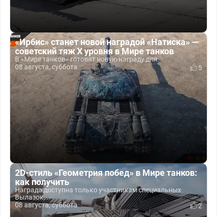
«Ирбис» станет новой наградой «Натиска» —
советский тяж X уровня в Мире танков
В «Мире танков» готовят новую награду для...
08 августа, суббота
5
2D-стиль «Геометрия побед» в Мире танков:
как получить
Награда доступна только участникам специальных
Вылазок,...
08 августа, суббота
2