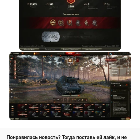
Понравилась новость? Тогда поставь ей лайк, и не