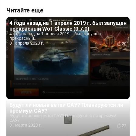
Читайте еще
4 года назад на 1 апреля 2019 г. был запущен
прекрасный WoT Classic (0.7.0).
4 года назад на 1 апреля 2019 г. был запущен
прекрасный...
01 апреля 2023 г.
20
Будут ли новые ветки САУ? Планируются ли
премиум САУ?
Будут ли новые ветки САУ? Планируются ли премиум
САУ?
31 марта 2023 г.
22