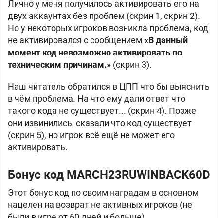
Лично у меня получилось активировать его на
двух аккаунтах без проблем (скрин 1, скрин 2).
Но у некоторых игроков возникла проблема, код
не активировался с сообщением
«В данный
момент код невозможно активировать по
техническим причинам.»
(скрин 3).
Наш читатель обратился в ЦПП что бы выяснить
в чём проблема. На что ему дали ответ что
такого кода не существует... (скрин 4). Позже
они извинились, сказали что код существует
(скрин 5), но игрок всё ещё не может его
активировать.
Бонус код
MARCH23RUWINBACK60D
Этот бонус код по своим наградам в основном
нацелен на возврат не активных игроков (
не
были в игре от 60 дней и больше).