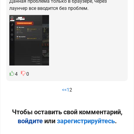
Данная проблема только в браузере, через
лаунчер все вводится без проблем.
4
0
<<
1
2
Чтобы оставить свой комментарий,
войдите
или
зарегистрируйтесь
.