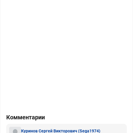
Комментарии
Куринов Сергей Викторович
(Sega1974)