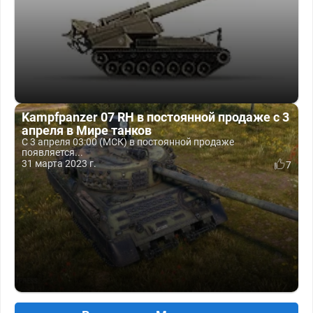
Kampfpanzer 07 RH в постоянной продаже с 3
апреля в Мире танков
С 3 апреля 03:00 (МСК) в постоянной продаже
появляется...
31 марта 2023 г.
7