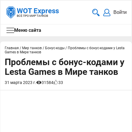
WOT Express
Войти
ВСЁ ПРО МИР ТАНКОВ
Меню сайта
Главная
/
Мир танков
/
Бонус-коды
/
Проблемы с бонус-кодами у Lesta
Games в Мире танков
Проблемы с бонус-кодами у
Lesta Games в Мире танков
31 марта 2023 г.
31584
33