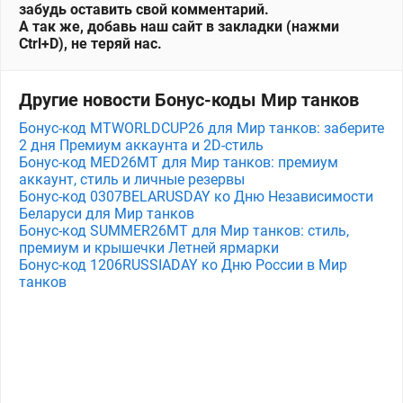
забудь оставить свой комментарий.
А так же, добавь наш сайт в закладки (нажми
Ctrl+D), не теряй нас.
Другие новости Бонус-коды Мир танков
Бонус-код MTWORLDCUP26 для Мир танков: заберите
2 дня Премиум аккаунта и 2D-стиль
Бонус-код MED26MT для Мир танков: премиум
аккаунт, стиль и личные резервы
Бонус-код 0307BELARUSDAY ко Дню Независимости
Беларуси для Мир танков
Бонус-код SUMMER26MT для Мир танков: стиль,
премиум и крышечки Летней ярмарки
Бонус-код 1206RUSSIADAY ко Дню России в Мир
танков