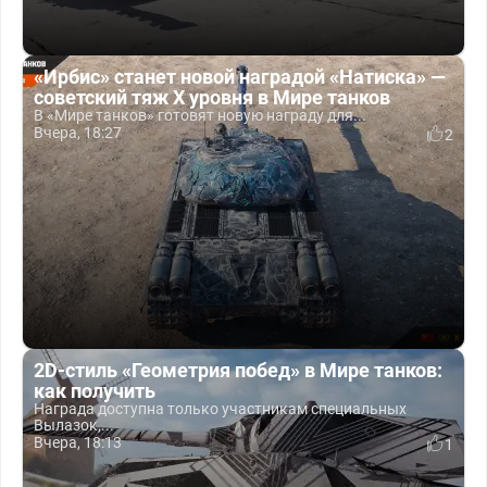
«Ирбис» станет новой наградой «Натиска» —
советский тяж X уровня в Мире танков
В «Мире танков» готовят новую награду для...
Вчера, 18:27
2
2D-стиль «Геометрия побед» в Мире танков:
как получить
Награда доступна только участникам специальных
Вылазок,...
Вчера, 18:13
1