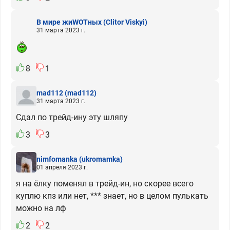
В мире жиWOTных
(Clitor Viskyi)
31 марта 2023 г.
8
1
mad112
(mad112)
31 марта 2023 г.
Сдал по трейд-ину эту шляпу
3
3
nimfomanka
(ukromamka)
01 апреля 2023 г.
я на ёлку поменял в трейд-ин, но скорее всего
куплю кпз или нет, *** знает, но в целом пулькать
можно на лф
2
2