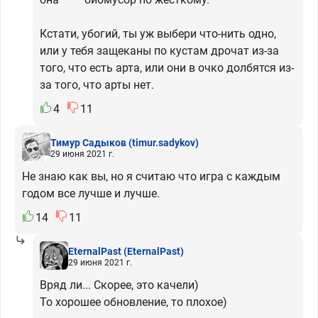
Кстати, убогий, ты уж выбери что-нить одно,
или у тебя защеканы по кустам дрочат из-за
того, что есть арта, или они в очко долбятся из-
за того, что арты нет.
4
11
Тимур Садыков
(timur.sadykov)
29 июня 2021 г.
Не знаю как вы, но я считаю что игра с каждым
годом все лучше и лучше.
14
11
EternalPast
(EternalPast)
29 июня 2021 г.
Вряд ли... Скорее, это качели)
То хорошее обновление, то плохое)