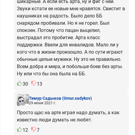
шикарные. А если есть арта, ну и фиг с ней.
Звуки кстати ее новые мне нравятся. Свистит в
наушниках на радость. Было дело ББ
снарядом пробивали. Но я не горел. Был
спокоен. Потому что пацан выцелил,
выстрадал это пробитие. Арта класс
поддержки. Ввели для инвалидов. Мало ли у
кого что в жизни произошло. А по сути играют
обычные целые мужики. Ну это не правильно.
Всем добра и мира, и побольше боев без арты.
Ну или что бы она была на ББ.
30
13
Тимур Садыков
(timur.sadykov)
29 июня 2021 г.
Просто щас на арте играя надо думать, а как
известно люди думать не любят.
12
7