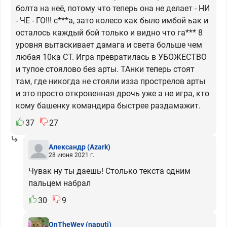
болта на неё, потому что теперь она не делает - НИ
- ЧЕ - ГО!!! с***а, зато колесо как было имбой ьак и
осталось каждый бой только и видно что га*** 8
уровня вытаскивает дамага и света больше чем
любая 10ка СТ. Игра превратилась в УБОЖЕСТВО
и тупое стоялово без арты. ТАнки теперь стоят
там, где никогда не стояли изза прострелов арты
и это просто откровенная дрочь уже а не игра, кто
кому башенку командира быстрее раздамажит.
37
27
Александр
(Azark)
28 июня 2021 г.
Чувак ну ты даешь! Столько текста одним
пальцем набрал
30
9
OnTheWey
(naputi)