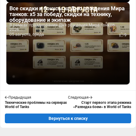
Все скидки и бонусы ко Дню рождения Мира
танков: x5 за победу, скидки на технику,
оборудование и экипаж
В рамках празднования Дня рождения Мира танков
2026...
05 августа, среда
9
Предыдущая
Следующая
Технические проблемы на серверах
Старт первого этапа режима
World of Tanks
«Разведка боем» в World of Tanks
Вернуться к списку