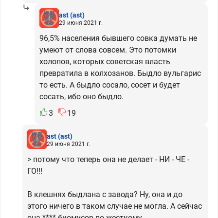
ast
(ast)
29 июня 2021 г.
96,5% населения бывшего совка думать не
умеют от слова совсем. Это потомки
холопов, которых советская власть
превратила в колхозанов. Быдло вульгарис
то есть. А быдло сосало, сосет и будет
сосать, ибо оно быдло.
3
19
ast
(ast)
29 июня 2021 г.
> потому что теперь она не делает - НИ - ЧЕ -
ГО!!!
В клешнях быдлана с завода? Ну, она и до
этого ничего в таком случае не могла. А сейчас
она **** биомусор по жесткому.