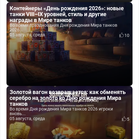
Контейнеры «День рождения 2026»: новые
танки VIII–IX уровней, стиль и другие
награды в Мире танков
Во время празднования Дня рождения Мира танков
2026...
05 августа, среда
10
Золотой вагон возвращается: как обменять
серебро на золото ко Дню рождения Мира
танков
Во время Дня рождения Мира танков 2026 игроки
вновь...
05 августа, среда
5