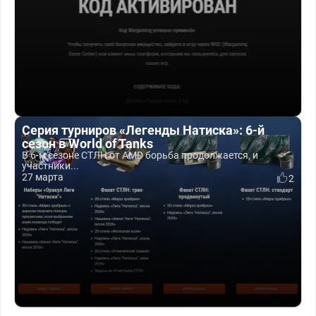
Серия турниров «Легенды Натиска»: 6-й
сезон в World of Tanks
В 6-м сезоне СТЛН от AMD борьба продолжается, и
участники...
27 марта
2