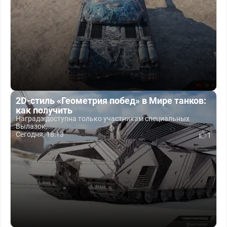
2D-стиль «Геометрия побед» в Мире танков:
как получить
Награда доступна только участникам специальных
Вылазок,...
Сегодня, 18:13
1