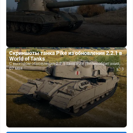
Скриншоты танка Pike из обновления 2.2.1 в
World of Tanks
С выходом обновления 2.2.1 танк Pike (Великобритания,...
07 мая
3