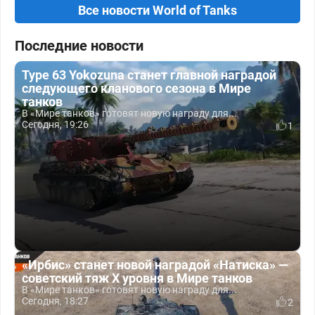
Все новости World of Tanks
Последние новости
Type 63 Yokozuna станет главной наградой
следующего кланового сезона в Мире
танков
В «Мире танков» готовят новую награду для...
Сегодня, 19:26
1
«Ирбис» станет новой наградой «Натиска» —
советский тяж X уровня в Мире танков
В «Мире танков» готовят новую награду для...
Сегодня, 18:27
2