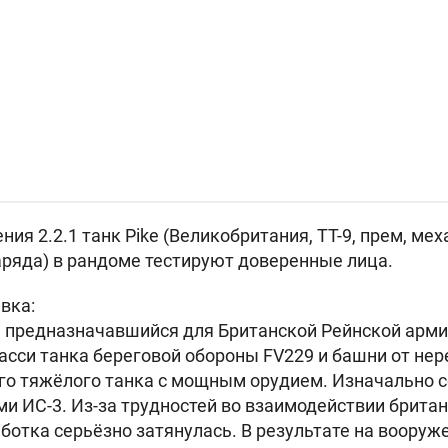
ния 2.2.1 танк
Pike (Великобритания, ТТ-9, прем, ме
аряда) в рандоме тестируют доверенные лица.
вка:
, предназначавшийся для Британской Рейнской арми
асси танка береговой обороны FV229 и башни от не
о тяжёлого танка с мощным орудием. Изначально с
ми ИС-3. Из-за трудностей во взаимодействии брита
ботка серьёзно затянулась. В результате на вооруж