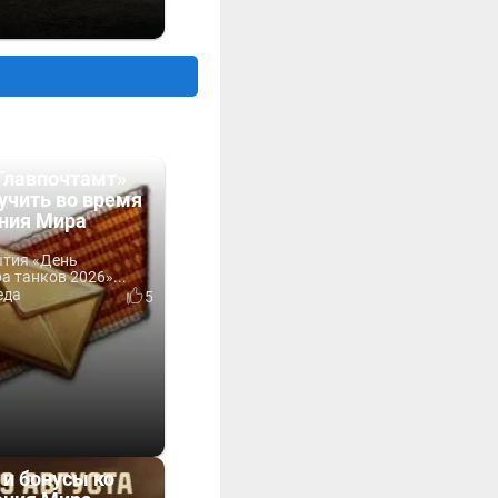
Главпочтамт»
учить во время
ния Мира
ытия «День
 танков 2026»...
еда
5
 и бонусы ко