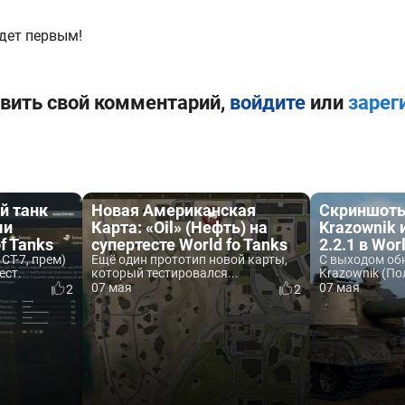
дет первым!
вить свой комментарий,
войдите
или
зарег
й танк
Новая Американская
Скриншоты
ми
Карта: «Oil» (Нефть) на
Krazownik 
f Tanks
супертесте World fo Tanks
2.2.1 в Wor
 СТ-7, прем)
Ещё один прототип новой карты,
С выходом обн
ест.
который тестировался...
Krazownik (Пол
07 мая
07 мая
2
2