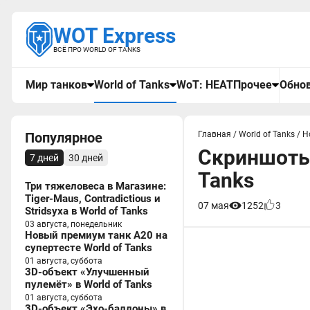
WOT Express
ВСЁ ПРО WORLD OF TANKS
Мир танков
World of Tanks
WoT: HEAT
Прочее
Обнов
Популярное
Главная
/
World of Tanks
/
Н
Скриншоты 
7 дней
30 дней
Tanks
Три тяжеловеса в Магазине:
Tiger-Maus, Contradictious и
07 мая
1252
3
Stridsyxa в World of Tanks
03 августа, понедельник
Новый премиум танк A20 на
супертесте World of Tanks
01 августа, суббота
3D-объект «Улучшенный
пулемёт» в World of Tanks
01 августа, суббота
3D-объект «Эхо-баллоны» в