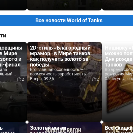
Все новости World of Tanks
ти
одовщины
2D-стиль «Благородный
Нашивку «
 в Мире
мрамор» в Мире танков:
можно пол
 золото и
как получать золото за
Дня рожде
йн-финал
победы
танков
вала
Его главная особенность —
Во время соб
льный...
возможность зарабатывать...
рождения Мира
Вчера, 09:36
05 августа, ср
2
2
ь
Золотой вагон
Все скидки