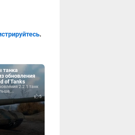
истрируйтесь
.
 танка
из обновления
ld of Tanks
овления 2.2.1 танк
ьша,...
5