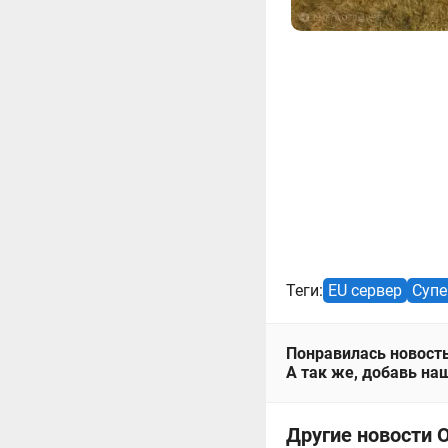
Теги:
EU сервер
Супе
Понравилась новость
А так же, добавь наш
Другие новости О