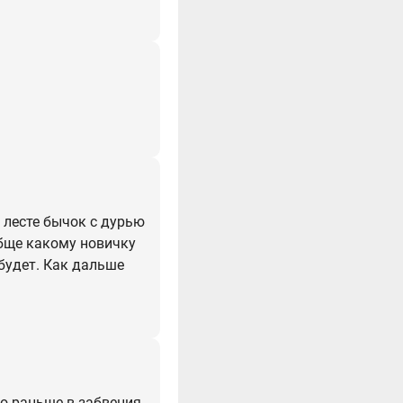
а лесте бычок с дурью
ообще какому новичку
 будет. Как дальше
но раньше в забвения