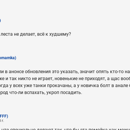
)
 леста не делает, всё к худшему?
romamka)
и в анонсе обновления это указать, значит опять кто-то н
уже и так никто не играет, новенькие не приходят, а щас в
огда у всех уже танки прокачаны, а у новичка болт в анале
ород что-ли вспахать, укроп посадить.
(FFF)
 г.
 что специально делают так, что-бы эта помойка как мож