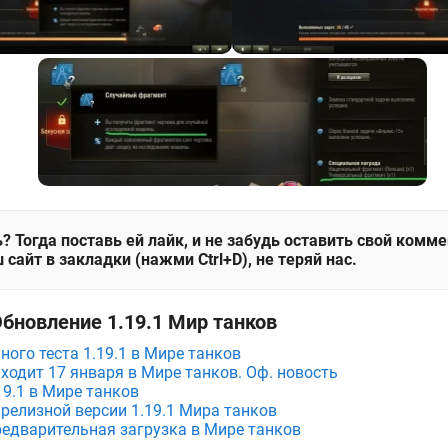
? Тогда поставь ей лайк, и не забудь оставить свой комм
 сайт в закладки (нажми Ctrl+D), не теряй нас.
Обновление 1.19.1 Мир танков
ного теста 1.19.1 в Мире танков
ходит 17 января в Мире танков. Оф. новость
19.1 в Мире танков
 релизной версии 1.19.1 Мира танков
предварительная загрузка в Мире танков