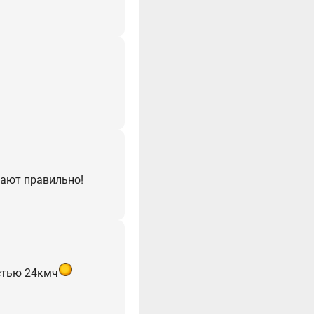
дают правильно!
остью 24кмч