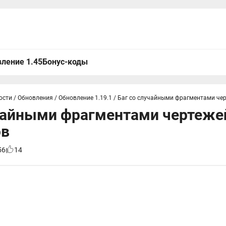
ление 1.45
Бонус-коды
ости
/
Обновления
/
Обновление 1.19.1
/
Баг со случайными фрагментами чер
чайными фрагментами чертежей
ов
56
14