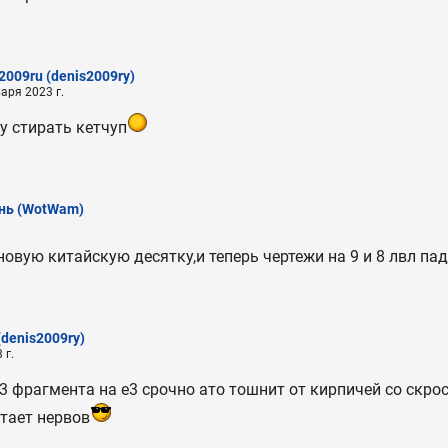
2009ru
(denis2009ry)
аря 2023 г.
у стирать кетчуп
нь
(WotWam)
новую китайскую десятку,и теперь чертежи на 9 и 8 лвл па
(denis2009ry)
 г.
 3 фрагмента на е3 срочно ато тошнит от кирпичей со скр
тает нервов