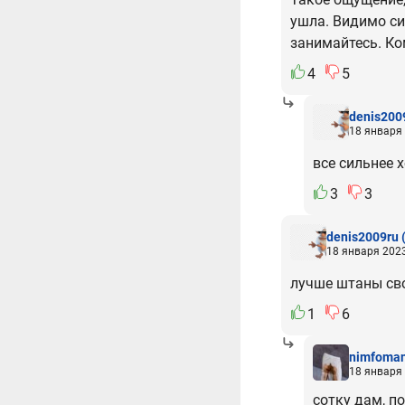
ушла. Видимо сид
занимайтесь. Ко
4
5
denis200
18 января 
все сильнее 
3
3
denis2009ru
18 января 2023
лучше штаны св
1
6
nimfoma
18 января 
сотку дам, п