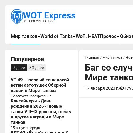
WOT Express
ВСЁ ПРО МИР ТАНКОВ
Мир танков
World of Tanks
WoT: HEAT
Прочее
Обнов
Популярное
Главная
/
Мир танков
/
Нов
Баг со слу
7 дней
30 дней
Мире танк
VT 49 — первый танк новой
ветки автопушек Сборной
17 января 2023 г.
179
наций в Мире танков
02 августа, воскресенье
Контейнеры «День
рождения 2026»: новые
танки VIII–IX уровней, стиль
и другие награды в Мире
танков
05 августа, среда
RDT-62 «Řezačka» — танк X