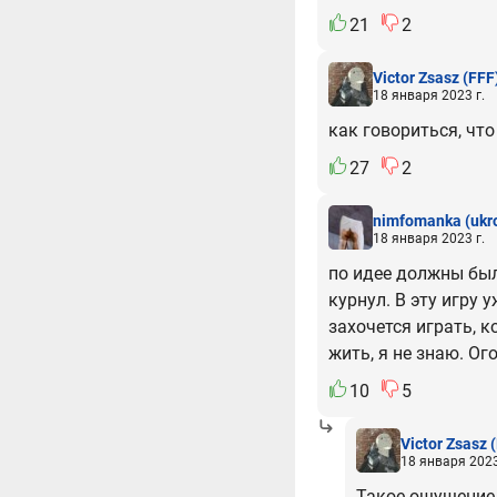
21
2
Victor Zsasz
(FFF
18 января 2023 г.
как говориться, что
27
2
nimfomanka
(uk
18 января 2023 г.
по идее должны был
курнул. В эту игру 
захочется играть, к
жить, я не знаю. Ог
10
5
Victor Zsasz
18 января 2023
Такое ощущение,