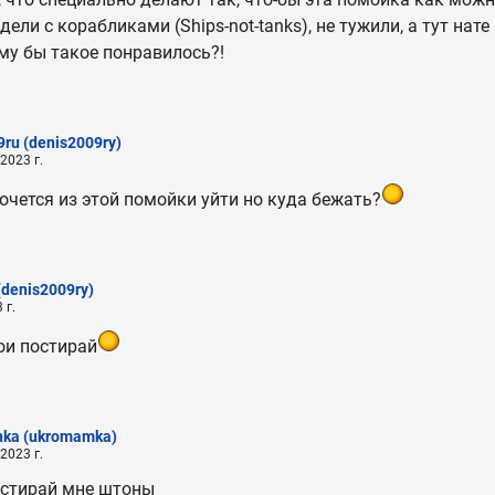
ели с корабликами (Ships-not-tanks), не тужили, а тут нат
му бы такое понравилось?!
9ru
(denis2009ry)
2023 г.
хочется из этой помойки уйти но куда бежать?
(denis2009ry)
 г.
ои постирай
nka
(ukromamka)
2023 г.
остирай мне штоны