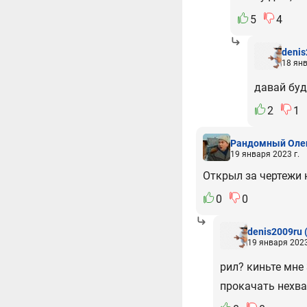
5
4
denis
18 янв
давай буд
2
1
Рандомный Оле
19 января 2023 г.
Открыл за чертежи 
0
0
denis2009ru
19 января 2023
рил? киньте мне
прокачать нехва