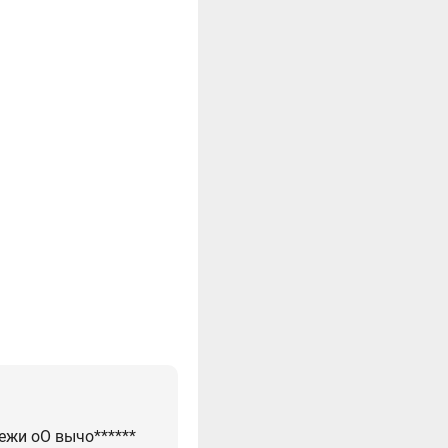
ежи оО вычо******