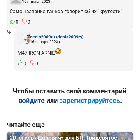
16 января 2023 г.
Само название танков говорит об их "крутости"
0
0
denis2009ru
(denis2009ry)
16 января 2023 г.
M47 IRON ARNIE
0
0
Чтобы оставить свой комментарий,
войдите
или
зарегистрируйтесь
.
Читайте еще
2D-стиль «Царевич» для БП: Тридевятое