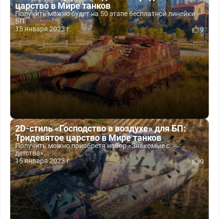
царство в Мире танков
Получить можно будет на 50 этапе бесплатной линейки
БП.
15 января 2023 г.
9
2D-стиль «Господство в воздухе» для БП:
Тридевятое царство в Мире танков
Получить можно приобретя набор «Знакомые с
детства»...
15 января 2023 г.
9