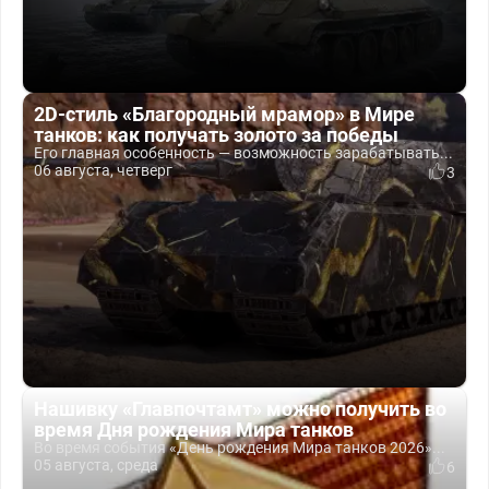
2D-стиль «Благородный мрамор» в Мире
танков: как получать золото за победы
Его главная особенность — возможность зарабатывать...
06 августа, четверг
3
Нашивку «Главпочтамт» можно получить во
время Дня рождения Мира танков
Во время события «День рождения Мира танков 2026»...
05 августа, среда
6