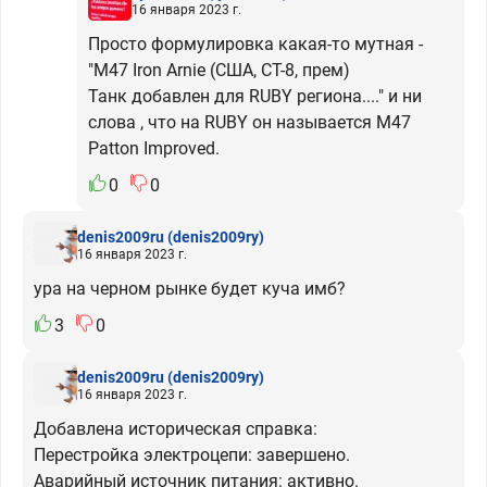
16 января 2023 г.
Просто формулировка какая-то мутная -
"M47 Iron Arnie (США, СТ-8, прем)
Танк добавлен для RUBY региона...." и ни
слова , что на RUBY он называется M47
Patton Improved.
0
0
denis2009ru
(denis2009ry)
16 января 2023 г.
ура на черном рынке будет куча имб?
3
0
denis2009ru
(denis2009ry)
16 января 2023 г.
Добавлена историческая справка:
Перестройка электроцепи: завершено.
Аварийный источник питания: активно.