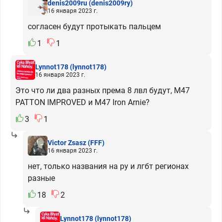
denis2009ru
(denis2009ry)
16 января 2023 г.
согласен будут протыкать пальцем
1
1
Lynnot178
(lynnot178)
16 января 2023 г.
Это что ли два разных према 8 лвл будут, M47
PATTON IMPROVED и M47 Iron Arnie?
3
1
Victor Zsasz
(FFF)
16 января 2023 г.
нет, только названия на ру и лгбт регионах
разные
18
2
Lynnot178
(lynnot178)