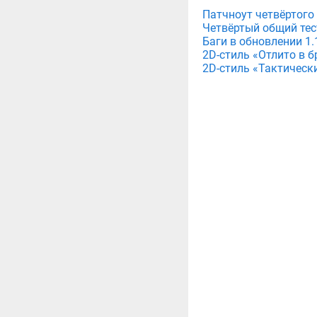
Патчноут четвёртого 
Четвёртый общий тест
Баги в обновлении 1.1
2D-стиль «Отлито в бр
2D-стиль «Тактический