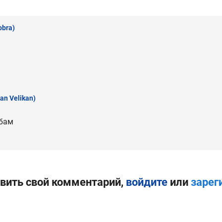
obra)
an Velikan)
убам
вить свой комментарий,
войдите
или
зарег