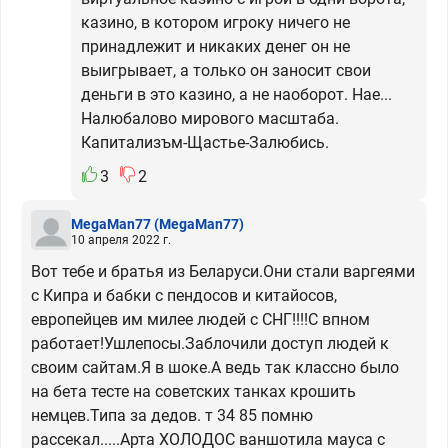
казино, в котором игроку ничего не
принадлежит и никаких денег он не
выигрывает, а только он заносит свои
деньги в это казино, а не наоборот. Нае...
Налюбалово мирового масштаба.
Капитализъм-Щастье-Залюбись.
3
2
MegaMan77
(MegaMan77)
10 апреля 2022 г.
Вот тебе и братья из Беларуси.Они стали варгеями
с Кипра и бабки с пендосов и китайосов,
европейцев им милее людей с СНГ!!!!С впном
работает!Ушлепосы.Заблочили доступ людей к
своим сайтам.Я в шоке.А ведь так классно было
на бета тесте на советских танках крошить
немцев.Типа за дедов. т 34 85 помню
рассекал.....Арта ХОЛОДОС ваншотила мауса с