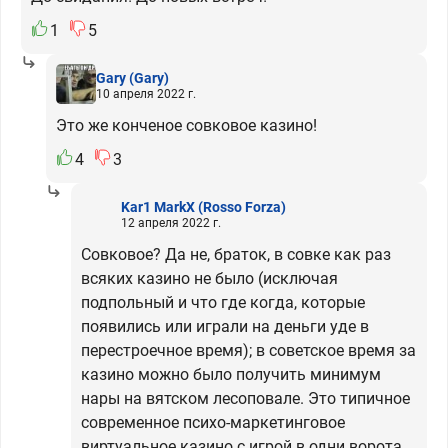
1
5
Gary
(Gary)
10 апреля 2022 г.
Это же конченое совковое казино!
4
3
Kar1 MarkX
(Rosso Forza)
12 апреля 2022 г.
Совковое? Да не, браток, в совке как раз
всяких казино не было (исключая
подпольный и что где когда, которые
появились или играли на деньги уде в
перестроечное время); в советское время за
казино можно было получить минимум
нары на вятском лесоповале. Это типичное
современное психо-маркетинговое
виртуальное казино с игрой в одни ворота,