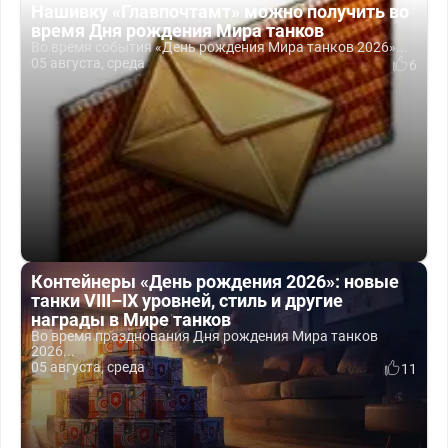
Нашивку «Главпочтамт» можно получить во
время Дня рождения Мира танков
Во время события «День рождения Мира танков 2026»...
05 августа, среда
6
Контейнеры «День рождения 2026»: новые
танки VIII–IX уровней, стиль и другие
награды в Мире танков
Во время празднования Дня рождения Мира танков
2026...
05 августа, среда
11