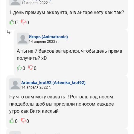
12 апреля 2022 г.
1 день премиум аккаунта, а в ангаре нету как так?
0
0
Игорь
(Animatronic)
14 апреля 2022 г.
А ты на 7 баксов затарился, чтобы день према
получить? xD
0
0
Artemka_krot92
(Artemka_krot92)
14 апреля 2022 г.
Ну что вам могу сказать !! Рот ваш под носом
пиздаболы шоб вы прислали поносом каждое
утро как Витя кислый
0
0