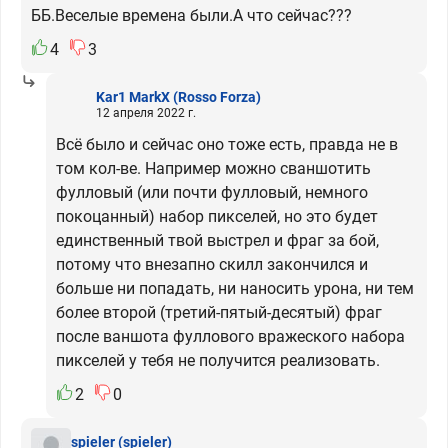
ББ.Веселые времена были.А что сейчас???
4
3
Kar1 MarkX
(Rosso Forza)
12 апреля 2022 г.
Всё было и сейчас оно тоже есть, правда не в
том кол-ве. Например можно сваншотить
фулловый (или почти фулловый, немного
покоцанный) набор пикселей, но это будет
единственный твой выстрел и фраг за бой,
потому что внезапно скилл закончился и
больше ни попадать, ни наносить урона, ни тем
более второй (третий-пятый-десятый) фраг
после ваншота фуллового вражеского набора
пикселей у тебя не получится реализовать.
2
0
spieler
(spieler)