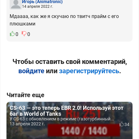
Игорь
(Animatronic)
14 апреля 2022 г.
Мдаааа, как же я скучаю по твитч прайм с его
плюшками
0
0
Чтобы оставить свой комментарий,
войдите
или
зарегистрируйтесь
.
Читайте еще
CS-63 — это теперь EBR 2.0! Используй этот
баг в World of Tanks
У CS-63 с обновлением в режиме (газотурбинный...
13 апреля 2022 г.
34