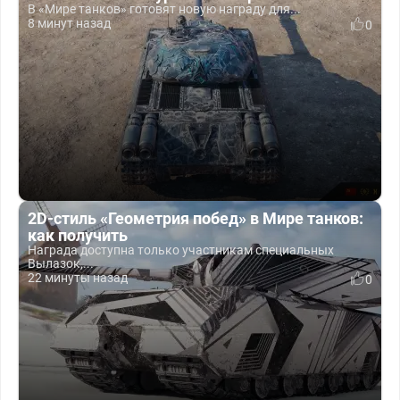
В «Мире танков» готовят новую награду для...
8 минут назад
0
2D-стиль «Геометрия побед» в Мире танков:
как получить
Награда доступна только участникам специальных
Вылазок,...
22 минуты назад
0