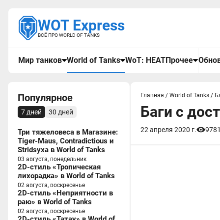
WOT Express
ВСЁ ПРО WORLD OF TANKS
Мир танков
World of Tanks
WoT: HEAT
Прочее
Обнов
Популярное
Главная
/
World of Tanks
/
Б
Баги с дос
7 дней
30 дней
22 апреля 2020 г.
978
Три тяжеловеса в Магазине:
Tiger-Maus, Contradictious и
Stridsyxa в World of Tanks
03 августа, понедельник
2D-стиль «Тропическая
лихорадка» в World of Tanks
02 августа, воскресенье
2D-стиль «Неприятности в
раю» в World of Tanks
02 августа, воскресенье
2D-стиль «Татау» в World of