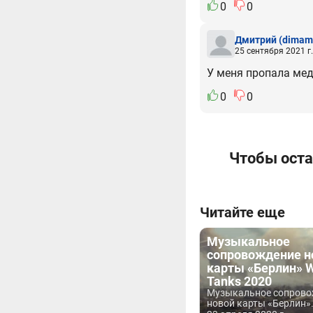
0
0
Дмитрий
(dimam
25 сентября 2021 г.
У меня пропала мед
0
0
Чтобы оста
Читайте еще
Музыкальное
сопровождение н
карты «Берлин» W
Tanks 2020
Музыкальное сопрово
новой карты «Берлин».