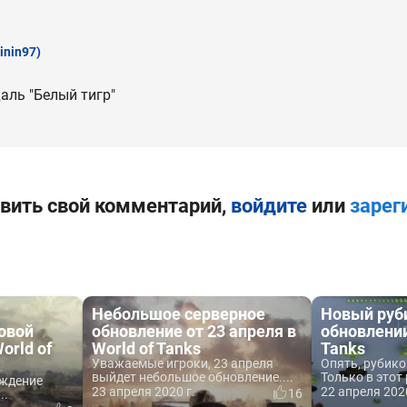
inin97)
аль "Белый тигр"
вить свой комментарий,
войдите
или
зарег
Небольшое серверное
Новый руби
овой
обновление от 23 апреля в
обновлении
orld of
World of Tanks
Tanks
Уважаемые игроки, 23 апреля
Опять, рубико
выйдет небольшое обновление....
Только в этот 
ждение
23 апреля 2020 г.
22 апреля 2020
16
..