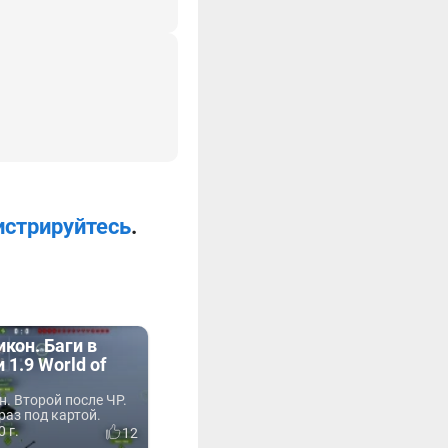
истрируйтесь
.
кон. Баги в
 1.9 World of
н. Второй после ЧР.
раз под картой.
 г.
12