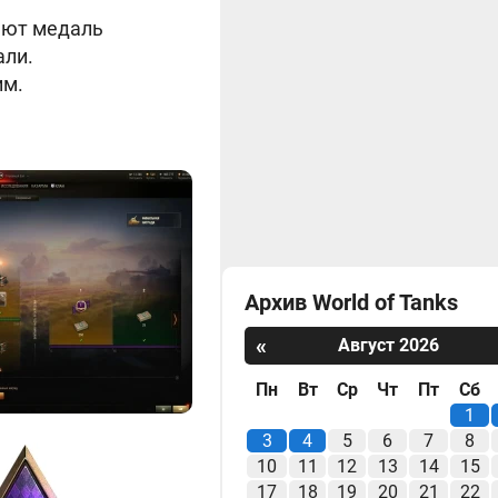
ают медаль
али.
им.
Архив World of Tanks
«
Август 2026
Пн
Вт
Ср
Чт
Пт
Сб
1
3
4
5
6
7
8
10
11
12
13
14
15
17
18
19
20
21
22