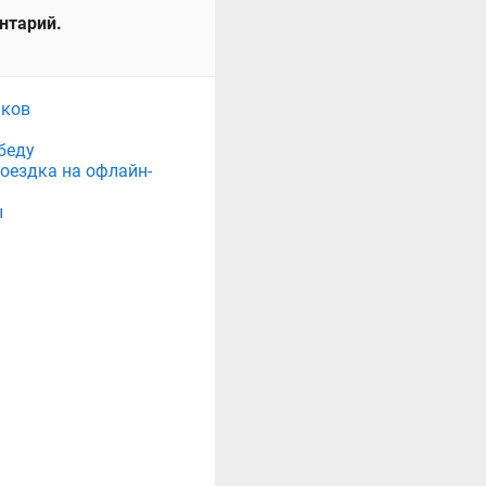
ентарий.
нков
беду
поездка на офлайн-
ы