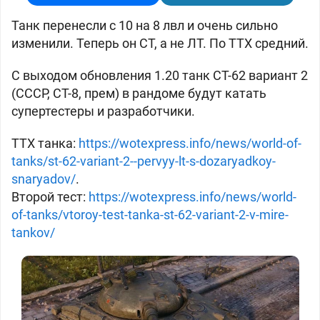
Танк перенесли с 10 на 8 лвл и очень сильно
изменили. Теперь он СТ, а не ЛТ. По ТТХ средний.
С выходом обновления 1.20 танк СТ-62 вариант 2
(
СССР, СТ-8, прем) в рандоме будут катать
супертестеры и разработчики.
ТТХ танка:
https://wotexpress.info/news/world-of-
tanks/st-62-variant-2--pervyy-lt-s-dozaryadkoy-
snaryadov/
.
Второй тест:
https://wotexpress.info/news/world-
of-tanks/vtoroy-test-tanka-st-62-variant-2-v-mire-
tankov/