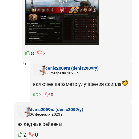
8
3
denis2009ru
(denis2009ry)
06 февраля 2023 г.
включен параметр улучшения скилла
2
0
denis2009ru
(denis2009ry)
06 февраля 2023 г.
эх бедные рейвены
2
0