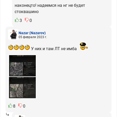
наконецто! надеемся на нг не будет
стоквашино
3
0
Nazar
(Nazarov)
05 февраля 2023 г.
У них и там ЛТ
не
имба
8
0