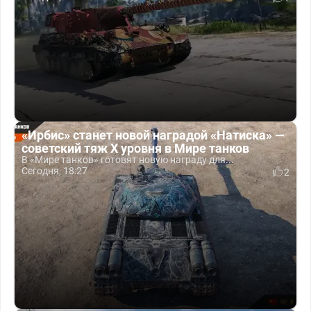
«Ирбис» станет новой наградой «Натиска» —
советский тяж X уровня в Мире танков
В «Мире танков» готовят новую награду для...
Сегодня, 18:27
2