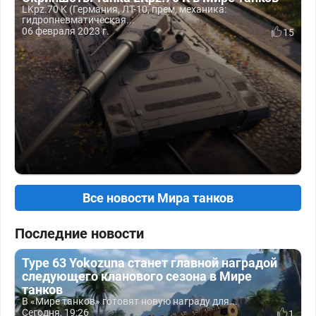
LKpz.70 K (Германия, ЛТ-10, прем, механика:
гидропневматическая...
06 февраля 2023 г.
15
Все новости Мира танков
Последние новости
Type 63 Yokozuna станет главной наградой
следующего кланового сезона в Мире
танков
В «Мире танков» готовят новую награду для...
Сегодня, 19:26
1