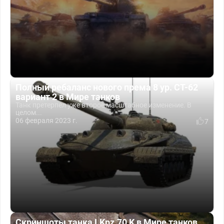
Полный ребаланс нового према 8 ур. СТ-62
вариант 2 в Мире танков
Танк претерпел уже второе масштабное изменение. В
целом...
06 февраля 2023 г.
7
Скриншоты танка LKpz.70 K в Мире танков