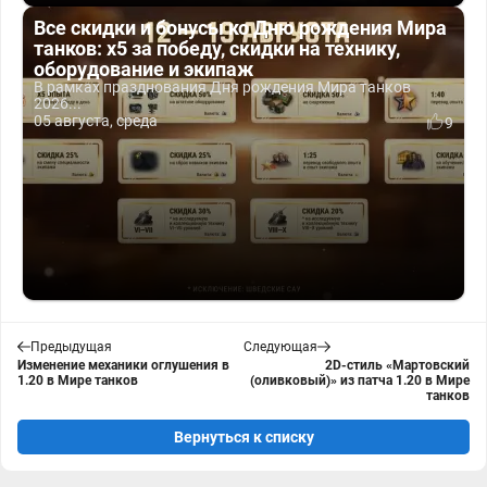
Все скидки и бонусы ко Дню рождения Мира
танков: x5 за победу, скидки на технику,
оборудование и экипаж
В рамках празднования Дня рождения Мира танков
2026...
05 августа, среда
9
Предыдущая
Следующая
Изменение механики оглушения в
2D-стиль «Мартовский
1.20 в Мире танков
(оливковый)» из патча 1.20 в Мире
танков
Вернуться к списку