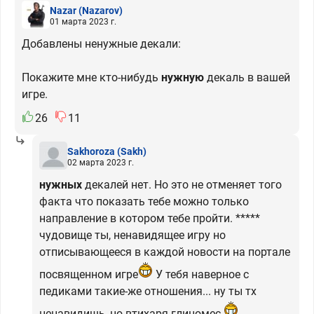
Nazar
(Nazarov)
01 марта 2023 г.
Добавлены ненужные декали:
Покажите мне кто-нибудь
нужную
декаль в вашей
игре.
26
11
Sakhoroza
(Sakh)
02 марта 2023 г.
нужных
декалей нет. Но это не отменяет того
факта что показать тебе можно только
направление в котором тебе пройти. *****
чудовище ты, ненавидящее игру но
отписывающееся в каждой новости на портале
посвященном игре
У тебя наверное с
педиками такие-же отношения... ну ты тх
ненавидишь, но втихаря глиномес