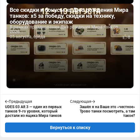
Все скидки и бонусы ко Дню рождения Мира
танков: x5 за победу, скидки на технику,
оборудование и экипаж
В рамках празднования Дня рождения Мира танков
2026...
05 августа, среда
8
Предыдущая
Следующая
UDES 03 Alt 3 — один из первых
Зашёл я на Ваше это «честное»
танков 9-го уровня, который
Трово танки посмотреть, а там
достали из ящика Мира танков
такое?
Вернуться к списку