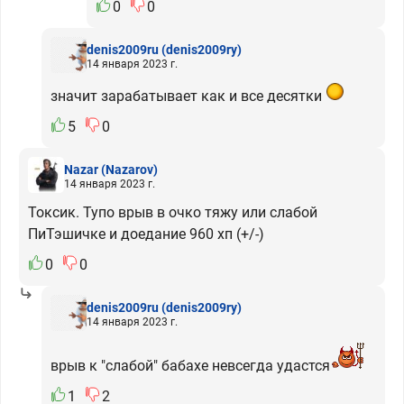
0
0
denis2009ru
(denis2009ry)
14 января 2023 г.
значит зарабатывает как и все десятки
5
0
Nazar
(Nazarov)
14 января 2023 г.
Токсик. Тупо врыв в очко тяжу или слабой
ПиТэшичке и доедание 960 хп (+/-)
0
0
denis2009ru
(denis2009ry)
14 января 2023 г.
врыв к "слабой" бабахе невсегда удастся
1
2