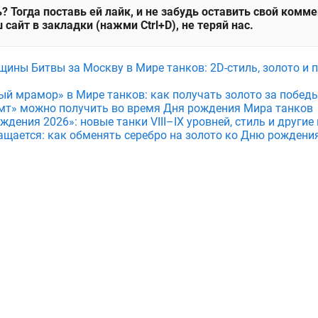
? Тогда поставь ей лайк, и не забудь оставить свой комм
 сайт в закладки (нажми Ctrl+D), не теряй нас.
щины Битвы за Москву в Мире танков: 2D-стиль, золото и 
ый мрамор» в Мире танков: как получать золото за побед
мт» можно получить во время Дня рождения Мира танков
дения 2026»: новые танки VIII–IX уровней, стиль и други
ащается: как обменять серебро на золото ко Дню рождени