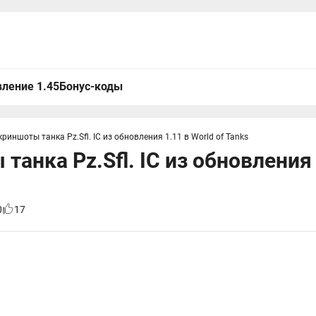
ление 1.45
Бонус-коды
криншоты танка Pz.Sfl. IC из обновления 1.11 в World of Tanks
танка Pz.Sfl. IC из обновления 
0
17