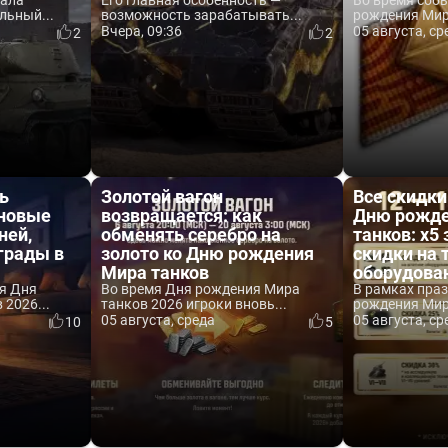
вала
Его главная особенность —
Во время соб
льный...
возможность зарабатывать...
рождения Мира
Вчера, 09:36
05 августа, ср
2
2
ь
Золотой вагон
Все скидки
 новые
возвращается: как
Дню рожде
ней,
обменять серебро на
танков: x5 
аграды в
золото ко Дню рождения
скидки на 
Мира танков
оборудова
я Дня
Во время Дня рождения Мира
В рамках пра
2026...
танков 2026 игроки вновь...
рождения Мира
05 августа, среда
05 августа, ср
10
5