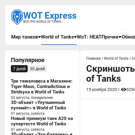
WOT Express
ВСЁ ПРО WORLD OF TANKS
Мир танков
World of Tanks
WoT: HEAT
Прочее
Обнов
Популярное
Главная
/
World of Tanks
/
С
Скриншоты 
7 дней
30 дней
of Tanks
Три тяжеловеса в Магазине:
Tiger-Maus, Contradictious и
15 ноября 2020 г.
929
Stridsyxa в World of Tanks
03 августа, понедельник
3D-объект «Улучшенный
пулемёт» в World of Tanks
01 августа, суббота
Новый премиум танк A20 на
супертесте World of Tanks
01 августа, суббота
3D-объект «Эхо-баллоны» в