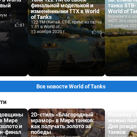
рвый
финальной моделькой и
танка STB-
изменёнными ТТХ в World
World of Ta
миум
of Tanks
Вернёмся к но
WOT. Это перв
122 TM (Китай, СТ-8, прем) из патча
61
13 ноября 202
1.11 в World of...
15 ноября 2020 г.
10
Все новости World of Tanks
ти
одовщины
2D-стиль «Благородный
Нашивку «
 в Мире
мрамор» в Мире танков:
можно пол
 золото и
как получать золото за
Дня рожде
йн-финал
победы
танков