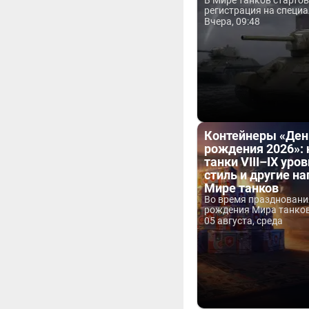
В Мире танков старто
регистрация на специа
Вчера, 09:48
Контейнеры «Ден
рождения 2026»:
танки VIII–IX уров
стиль и другие н
Мире танков
Во время праздновани
рождения Мира танков 
05 августа, среда