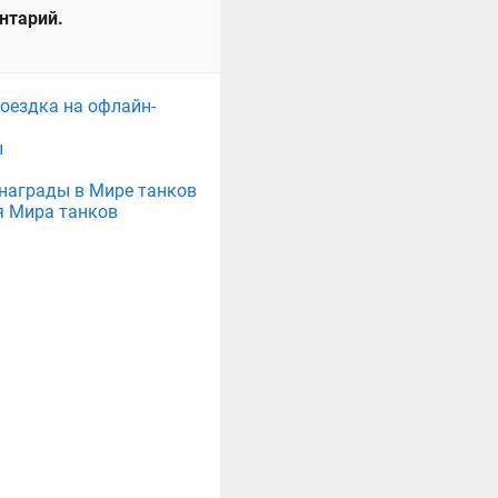
ентарий.
поездка на офлайн-
ы
е награды в Мире танков
я Мира танков