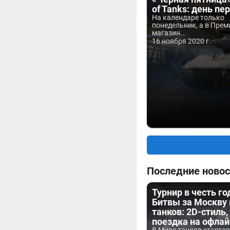
of Tanks: день пе
На календаре только
понедельник, а в Пре
магазин...
16 ноября 2020 г.
Последние новос
Турнир в честь г
Битвы за Москву
танков: 2D-стиль,
поездка на офла