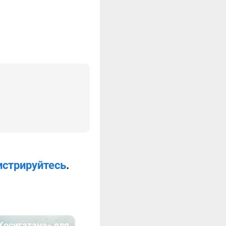
истрируйтесь
.
Косигатана» для