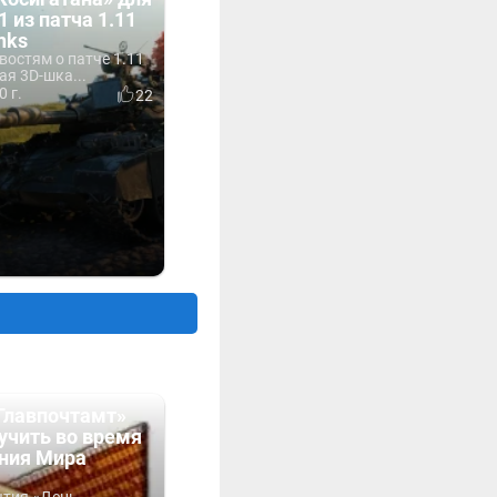
1 из патча 1.11
nks
востям о патче 1.11
ая 3D-шка...
0 г.
22
Главпочтамт»
учить во время
ния Мира