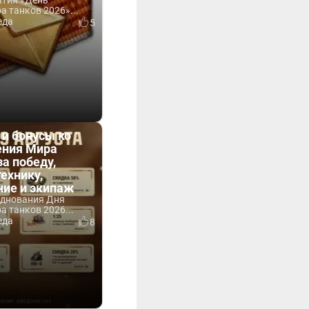
ытия «День
 танков 2026»...
еда
5
 и бонусы ко
ния Мира
за победу,
технику,
ние и экипаж
зднования Дня
 танков 2026...
еда
8