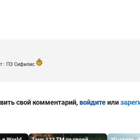
т : ПЗ Сифилис
вить свой комментарий,
войдите
или
зарег
 в World
Танк 122 TM со своей
3D-стиль «