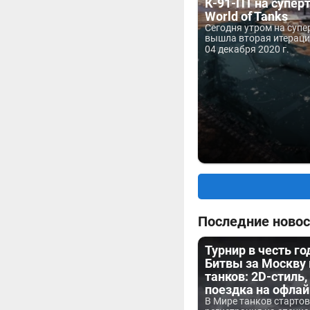
К-91-ПТ на супер
World of Tanks
Сегодня утром на супе
вышла вторая итерация
04 декабря 2020 г.
Последние новос
Турнир в честь г
Битвы за Москву
танков: 2D-стиль,
поездка на офла
В Мире танков старто