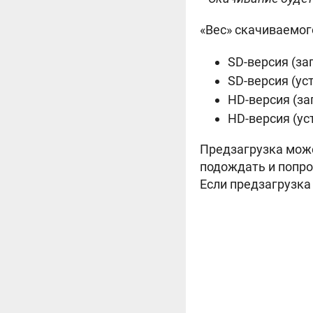
«Вес» скачиваемог
SD-версия (заг
SD-версия (ус
HD-версия (заг
HD-версия (ус
Предзагрузка може
подождать и попро
Если предзагрузка