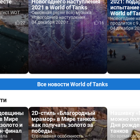
тесте
Новогоднего наступления
2021: пода
2021 в World of Tanks
испытание
ртест WOT
Основная (но не вся) музыка
World of Ta
...
Новогоднего наступления...
Новогоднее н
04 декабря 2020 г.
22
16
продлится с 9 
04 декабря 20
Все новости World of Tanks
ти
одовщины
2D-стиль «Благородный
Нашивку «
 в Мире
мрамор» в Мире танков:
можно пол
 золото и
как получать золото за
Дня рожде
йн-финал
победы
танков
вала
Его главная особенность —
Во время соб