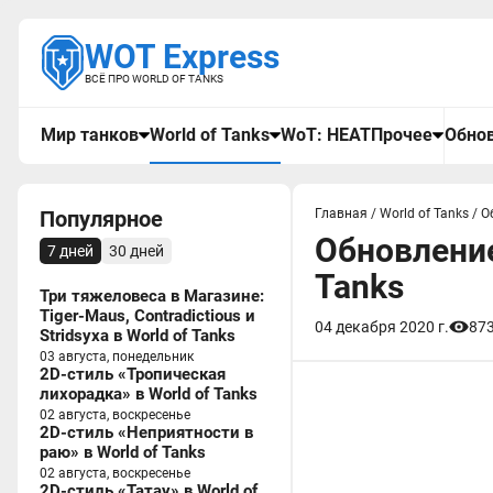
WOT Express
ВСЁ ПРО WORLD OF TANKS
Мир танков
World of Tanks
WoT: HEAT
Прочее
Обнов
Популярное
Главная
/
World of Tanks
/
О
Обновление
7 дней
30 дней
Tanks
Три тяжеловеса в Магазине:
Tiger-Maus, Contradictious и
04 декабря 2020 г.
87
Stridsyxa в World of Tanks
03 августа, понедельник
2D-стиль «Тропическая
лихорадка» в World of Tanks
02 августа, воскресенье
2D-стиль «Неприятности в
раю» в World of Tanks
02 августа, воскресенье
2D-стиль «Татау» в World of