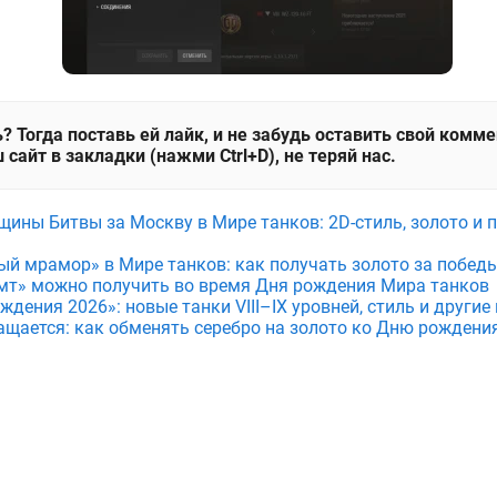
? Тогда поставь ей лайк, и не забудь оставить свой комм
 сайт в закладки (нажми Ctrl+D), не теряй нас.
щины Битвы за Москву в Мире танков: 2D-стиль, золото и 
ый мрамор» в Мире танков: как получать золото за побед
мт» можно получить во время Дня рождения Мира танков
дения 2026»: новые танки VIII–IX уровней, стиль и други
ащается: как обменять серебро на золото ко Дню рождени