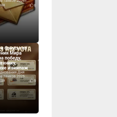
 танков 2026»...
еда
6
 и бонусы ко
ния Мира
за победу,
технику,
ние и экипаж
зднования Дня
 танков 2026...
еда
9