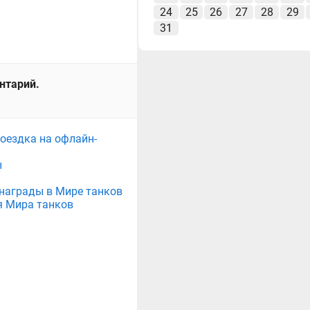
24
25
26
27
28
29
31
ентарий.
поездка на офлайн-
ы
е награды в Мире танков
я Мира танков