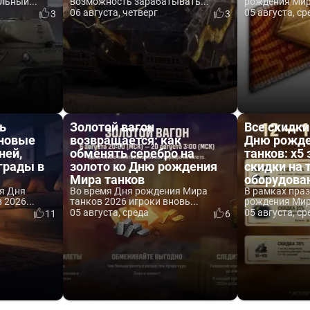
льный...
возможность зарабатывать...
рождения Мира
06 августа, четверг
05 августа, ср
3
3
ь
Золотой вагон
Все скидки
 новые
возвращается: как
Дню рожде
ней,
обменять серебро на
танков: x5 
аграды в
золото ко Дню рождения
скидки на 
Мира танков
оборудова
я Дня
Во время Дня рождения Мира
В рамках пра
2026...
танков 2026 игроки вновь...
рождения Мира
05 августа, среда
05 августа, ср
11
6