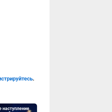
истрируйтесь
.
е наступление