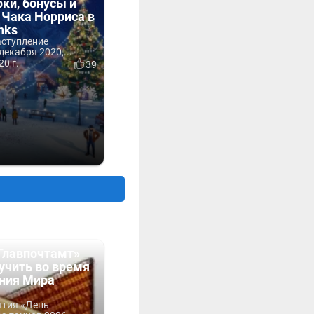
рки, бонусы и
 Чака Норриса в
nks
аступление
декабря 2020,...
20 г.
39
Главпочтамт»
учить во время
ния Мира
ытия «День