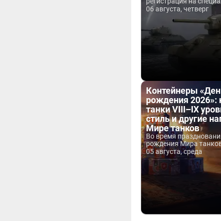
регистрация на специа
06 августа, четверг
Контейнеры «Ден
рождения 2026»:
танки VIII–IX уров
стиль и другие н
Мире танков
Во время праздновани
рождения Мира танков 
05 августа, среда