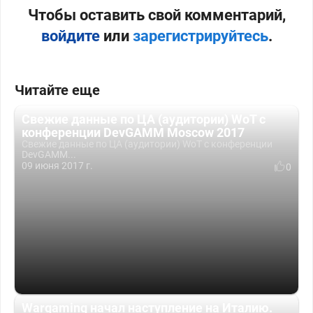
Чтобы оставить свой комментарий,
войдите
или
зарегистрируйтесь
.
Читайте еще
Свежие данные по ЦА (аудитории) WoT с
конференции DevGAMM Moscow 2017
Свежие данные по ЦА (аудитории) WoT с конференции
DevGAMM...
09 июня 2017 г.
0
Wargaming начал наступление на Италию.