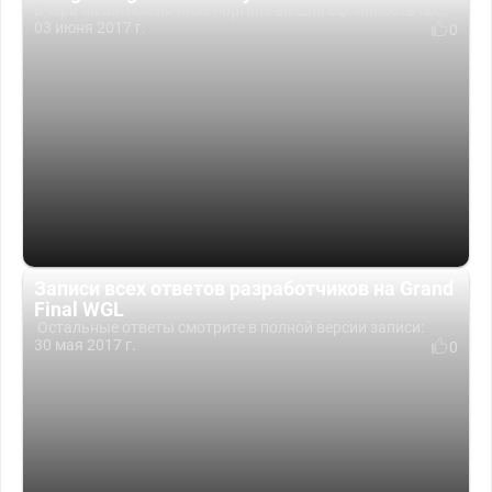
Вчера на англоязычном портале вышла оф. новость по...
03 июня 2017 г.
0
Записи всех ответов разработчиков на Grand
Final WGL
Остальные ответы смотрите в полной версии записи:
30 мая 2017 г.
0