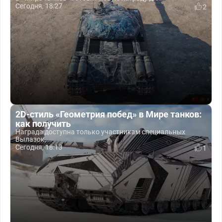
Сегодня, 18:27
2
2D-стиль «Геометрия побед» в Мире танков:
как получить
Награда доступна только участникам специальных
Вылазок,...
Сегодня, 18:13
1