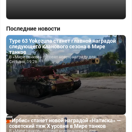
Последние новости
Type 63 Yokozuna станет главной наградой
следующего кланового сезона в Мире
танков
В «Мире танков» готовят новую награду для...
Сегодня, 19:26
1
«Ирбис» станет новой наградой «Натиска» —
советский тяж X уровня в Мире танков
В «Мире танков» готовят новую награду для...