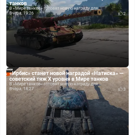
танков
В «Мире танков» готовят новую награду для...
Вчера, 19:26
2
«Ирбис» станет новой наградой «Натиска» —
советский тяж X уровня в Мире танков
В «Мире танков» готовят новую награду для...
Вчера, 18:27
3