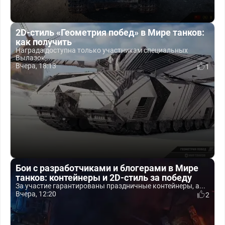
2D-стиль «Геометрия побед» в Мире танков:
как получить
Награда доступна только участникам специальных
Вылазок,...
Вчера, 18:13
1
Бои с разработчиками и блогерами в Мире
танков: контейнеры и 2D-стиль за победу
За участие гарантированы праздничные контейнеры, а...
Вчера, 12:20
2