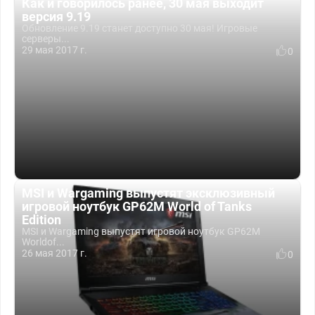
Как и говорилось ранее, 30 мая выходит
версия 9.19
Обновление 9.19 станет доступно 30 мая! Игровые
серверы...
29 мая 2017 г.
0
MSI и Wargaming выпустят эксклюзивный
игровой ноутбук GP62M World of Tanks
Edition
MSI и Wargaming выпустят игровой ноутбук GP62M
Worldof...
26 мая 2017 г.
0