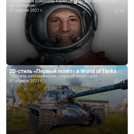
Уникальный командир Юрий Гагарин для ивента в WOT
на 12 апреля.
01 апреля 2021 г.
22
2D-стиль «Первый полёт» в World of Tanks
2D-стиль кастомизации «Первый полёт» для...
01 апреля 2021 г.
13