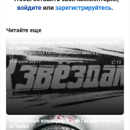
войдите
или
зарегистрируйтесь
.
Читайте еще
Кастомизация для ивента «Гагарин» в World
of Tanks
Мелкая отдельная кастомизация для ивента в WOT на
12...
01 апреля 2021 г.
13
Уникальный командир Юрий Гагарин в World
of Tanks