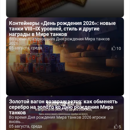
Контейнеры «День рождения 2026»: новые
танки VIII–IX уровней, стиль и другие
награды в Мире танков
Во время празднования Дня рождения Мира танков
2026...
05 августа, среда
10
Золотой вагон возвращается: как обменять
серебро на золото ко Дню рождения Мира
танков
Во время Дня рождения Мира танков 2026 игроки
вновь...
05 августа, среда
5