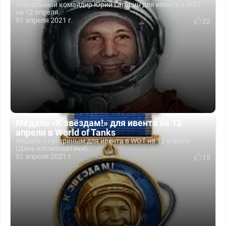
Уникальный командир Юрий Гагарин для ивента в WOT
на 12 апреля.
01 апреля 2021 г.
22
Медаль «К звёздам!» для ивента на 12
апреля в World of Tanks
Медаль с Гагариным для ивента в WOT на 12 апреля
(День космонавтики).
01 апреля 2021 г.
15