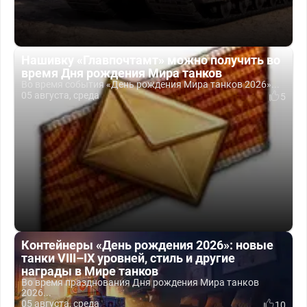
Нашивку «Главпочтамт» можно получить во
время Дня рождения Мира танков
Во время события «День рождения Мира танков 2026»...
05 августа, среда
5
Контейнеры «День рождения 2026»: новые
танки VIII–IX уровней, стиль и другие
награды в Мире танков
Во время празднования Дня рождения Мира танков
2026...
05 августа, среда
10