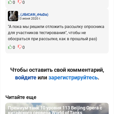
0
0
_
(JIbICA9I_rHuDa)
13 июня 2020 г.
"А пока мы решили отложить рассылку опросника
для участников тестирования", чтобы не
обосраться при рассылке, как в прошлый раз)
0
0
Чтобы оставить свой комментарий,
войдите
или
зарегистрируйтесь
.
Читайте еще
Премиум танк 10 уровня 113 Beijing Opera с
китайского сервера World of Tanks