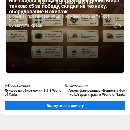
Все скидки и бонусы ко Дню рождения Мира
танков: x5 за победу, скидки на технику,
оборудование и экипаж
В рамках празднования Дня рождения Мира танков
2026...
05 августа, среда
8
Предыдущая
Следующая
Лучшее из обновления 1.9.1 World
Анонс фан-режима «Бешеные бои
of Tanks
на Штурмтиграх» в World of Tanks
Вернуться к списку