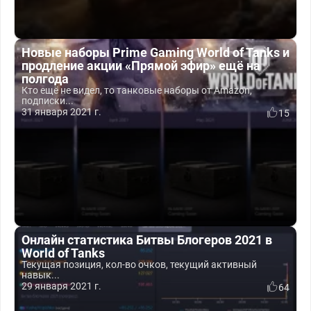
Новые наборы Prime Gaming World of Tanks и
продление акции «Прямой эфир» ещё на
полгода
Кто ещё не видел, то танковые наборы от Amazon,
подписки...
31 января 2021 г.
15
Онлайн статистика Битвы Блогеров 2021 в
World of Tanks
Текущая позиция, кол-во очков, текущий активный
навык...
29 января 2021 г.
64