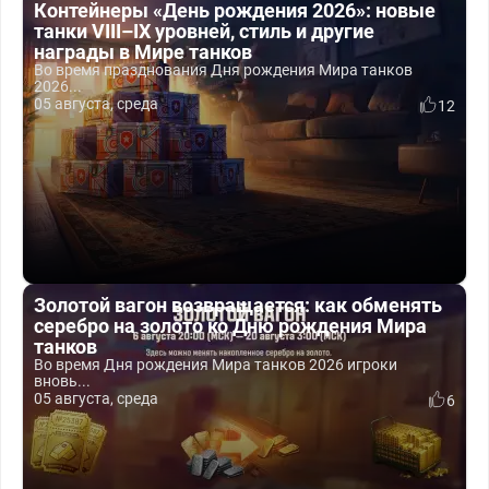
Контейнеры «День рождения 2026»: новые
танки VIII–IX уровней, стиль и другие
награды в Мире танков
Во время празднования Дня рождения Мира танков
2026...
05 августа, среда
12
Золотой вагон возвращается: как обменять
серебро на золото ко Дню рождения Мира
танков
Во время Дня рождения Мира танков 2026 игроки
вновь...
05 августа, среда
6