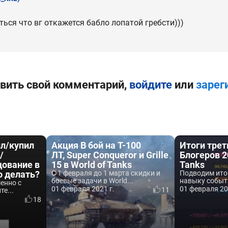
ться что вг откажется бабло лопатой гребсти)))
вить свой комментарий,
войдите
или
зарег
л/купил
Акция В бой на Т-100
Итоги трет
/
ЛТ, Super Conqueror и Grille
Блогеров 2
дование в
15 в World of Tanks
Tanks
то делать?
С 1 февраля до 1 марта скидки и
Подводим ито
боевые задачи в World...
навыку события
менно с
01 февраля 2021 г.
01 февраля 20
11
е...
18