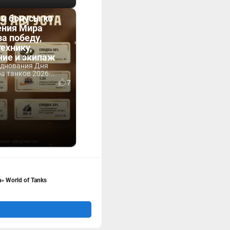
 и бонусы ко
ния Мира
за победу,
технику,
ние и экипаж
зднования Дня
 танков 2026...
7
 World of Tanks