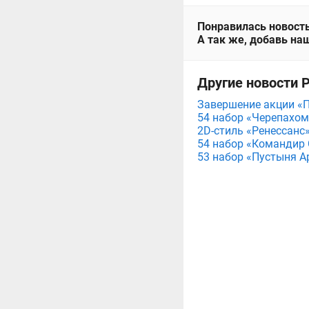
Понравилась новость
А так же, добавь наш
Другие новости Pr
Завершение акции «П
54 набор «Черепахома
2D-стиль «Ренессанс»
54 набор «Командир С
53 набор «Пустыня Ар