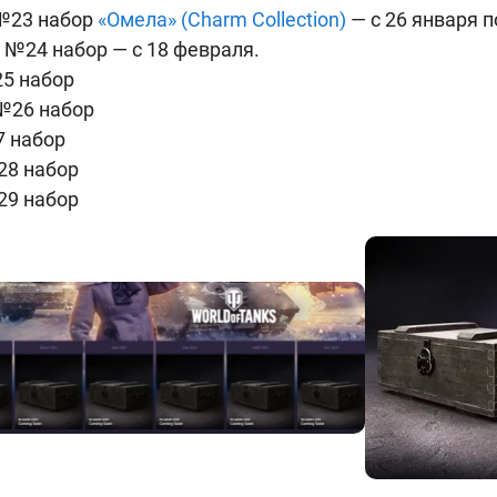
 №23 набор
«Омела» (Charm Collection)
— c 26 января п
 №24 набор — с 18 февраля.
25 набор
 №26 набор
7 набор
28 набор
29 набор