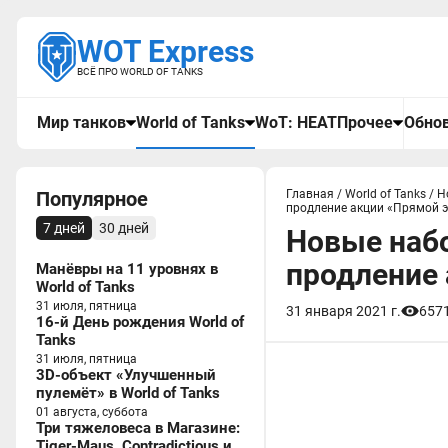
WOT Express
ВСЁ ПРО WORLD OF TANKS
Мир танков
World of Tanks
WoT: HEAT
Прочее
Обнов
Популярное
Главная
/
World of Tanks
/
Н
продление акции «Прямой э
7 дней
30 дней
Новые набо
продление 
Манёвры на 11 уровнях в
World of Tanks
31 июля, пятница
31 января 2021 г.
657
16-й День рождения World of
Tanks
31 июля, пятница
3D-объект «Улучшенный
пулемёт» в World of Tanks
01 августа, суббота
Три тяжеловеса в Магазине:
Tiger-Maus, Contradictious и