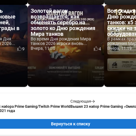
ь
Золотой вагон
Все скидки
 новые
возвращается: как
Дню рожде
ней,
обменять серебро на
танков: x5 
аграды в
золото ко Дню рождения
скидки на 
Мира танков
оборудова
я Дня
Во время Дня рождения Мира
В рамках пра
2026...
танков 2026 игроки вновь...
рождения Мира
Вчера, 11:30
Вчера, 11:19
9
4
Следующая
набора Prime Gaming/Twitch Prime World
Вышел 23 набор Prime Gaming «Омела»
2021 года
Вернуться к списку