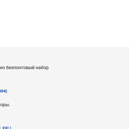
тно безпонтовый набор
004)
боры.
ll_XXL)