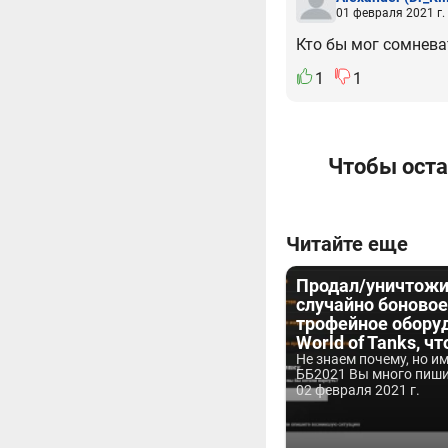
01 февраля 2021 г.
Кто бы мог сомнева
1
1
Чтобы оста
Читайте еще
Продал/уничтожи
случайно боновое
трофейное обору
World of Tanks, ч
Не знаем почему, но и
ББ2021 Вы много пишит
02 февраля 2021 г.