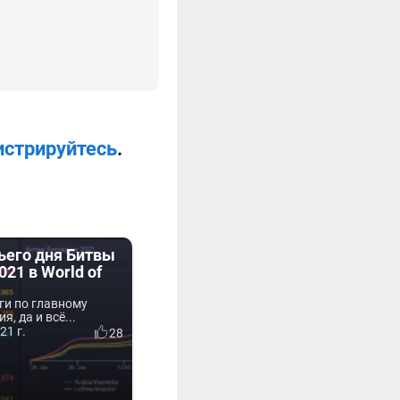
истрируйтесь
.
ьего дня Битвы
021 в World of
ги по главному
, да и всё...
21 г.
28