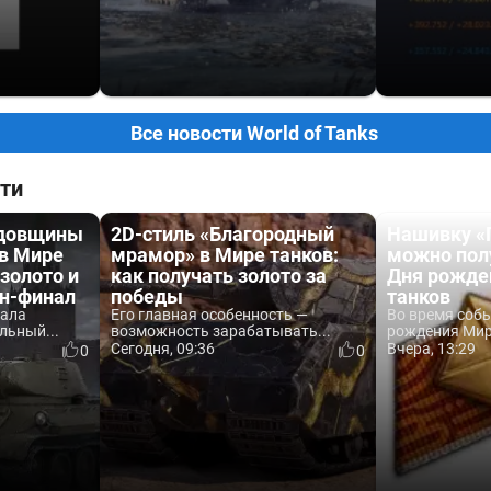
Все новости World of Tanks
ти
одовщины
2D-стиль «Благородный
Нашивку «
 в Мире
мрамор» в Мире танков:
можно пол
 золото и
как получать золото за
Дня рожде
йн-финал
победы
танков
вала
Его главная особенность —
Во время соб
льный...
возможность зарабатывать...
рождения Мира
Сегодня, 09:36
Вчера, 13:29
0
0