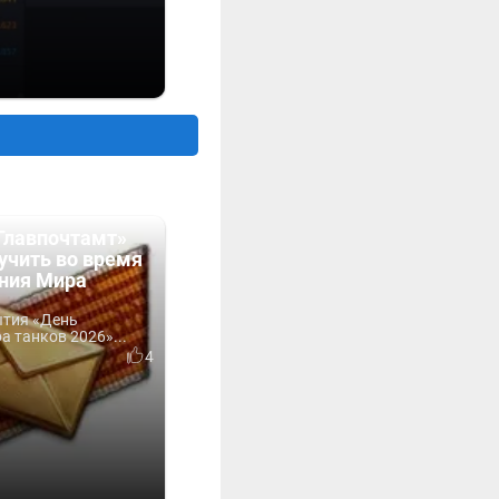
Главпочтамт»
учить во время
ния Мира
ытия «День
 танков 2026»...
4