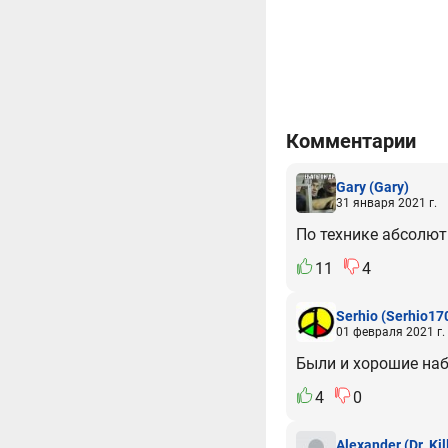
Комментарии
Gary
(Gary)
31 января 2021 г.
По технике абсолю
11
4
Serhio
(Serhio17
01 февраля 2021 г.
Были и хорошие на
4
0
Alexander
(Dr_Ki