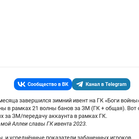
Сообщество в ВК
Канал в Telegram
месяца завершился зимний ивент на ГК «Боги войны»
ы в рамках 21 волны банов за ЗМ (ГК + общая). Вот 
х за ЗМ/передачу аккаунта в рамках ГК.
амой Аллеи славы ГК ивента 2023.
ы, и усреднённые показатели забаненных игроков.