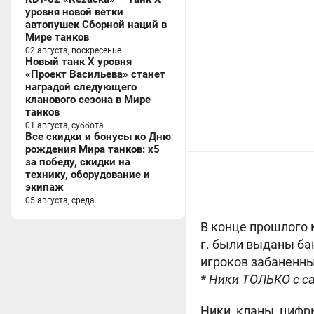
уровня новой ветки
автопушек Сборной наций в
Мире танков
02 августа, воскресенье
Новый танк X уровня
«Проект Васильева» станет
наградой следующего
кланового сезона в Мире
танков
01 августа, суббота
Все скидки и бонусы ко Дню
рождения Мира танков: x5
за победу, скидки на
технику, оборудование и
экипаж
05 августа, среда
В конце прошлого 
г. были выданы бан
игроков забаненны
* Ники ТОЛЬКО с с
Ники, кланы, цифр