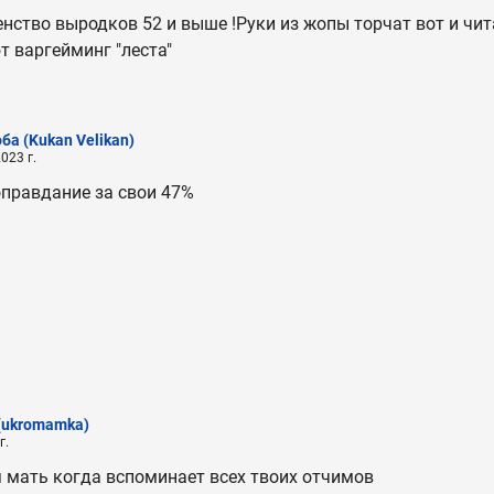
нство выродков 52 и выше !Руки из жопы торчат вот и чит
т варгейминг "леста"
оба
(Kukan Velikan)
023 г.
оправдание за свои 47%
(ukromamka)
г.
я мать когда вспоминает всех твоих отчимов