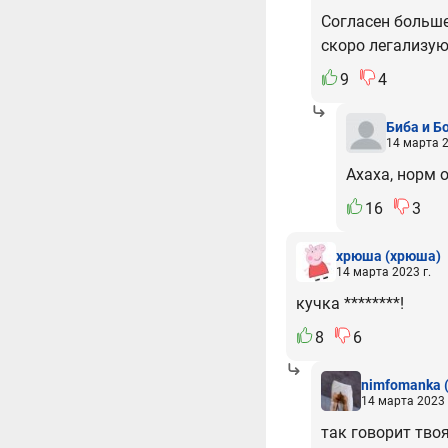
Согласен больше
скоро легализую
9
4
Биба и Б
14 марта 2
Ахаха, норм 
16
3
хрюша
(хрюша)
14 марта 2023 г.
кучка ********!
8
6
nimfomanka
14 марта 2023 
так говорит тво