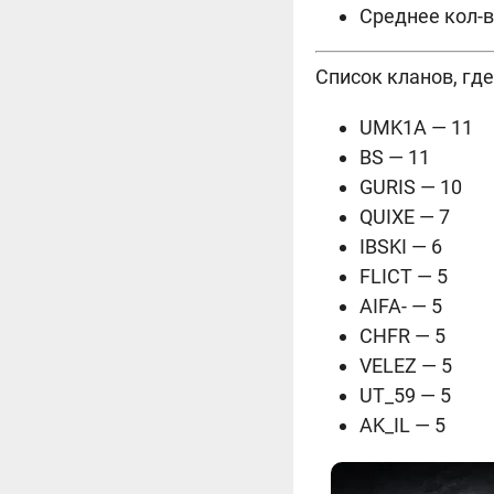
Среднее кол-в
Список кланов, гд
UMK1A — 11
BS — 11
GURIS — 10
QUIXE — 7
IBSKI — 6
FLICT — 5
AIFA- — 5
CHFR — 5
VELEZ — 5
UT_59 — 5
AK_IL — 5