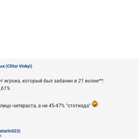
ых
(Clitor Viskyi)
 игрока, который был забанен в 21 волне**:
,61%
 лицо читераста, а не 45-47% "стотизда"
atarin023)
г.