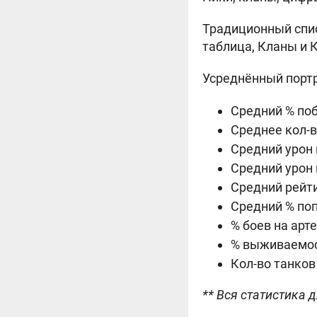
Традиционный спис
таблица, Кланы и К
Усреднённый портр
Средний % поб
Среднее кол-в
Средний урон 
Средний урон н
Средний рейти
Средний % поп
% боев на арте
% выживаемост
Кол-во танков 
** Вся статистика 