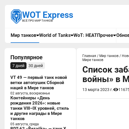
WOT Express
ВСЁ ПРО МИР ТАНКОВ
Мир танков
World of Tanks
WoT: HEAT
Прочее
Обнов
Популярное
Главная
/
Мир танков
/
Нов
Мире танков
7 дней
30 дней
Список заб
войны» в М
VT 49 — первый танк новой
ветки автопушек Сборной
наций в Мире танков
13 марта 2023 г.
1167
02 августа, воскресенье
Контейнеры «День
рождения 2026»: новые
танки VIII–IX уровней, стиль
и другие награды в Мире
танков
05 августа, среда
RDT-62 «Řezačka» — танк X