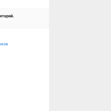
ентарий.
нков