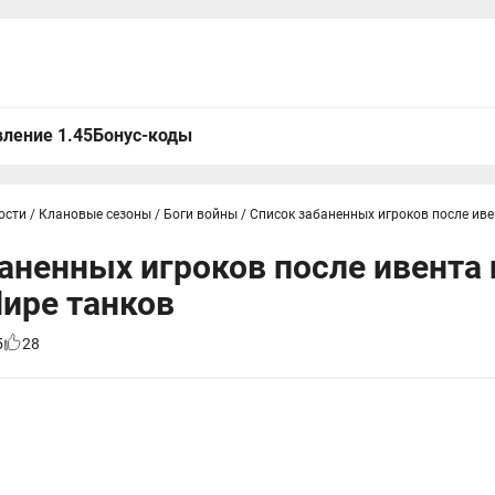
ление 1.45
Бонус-коды
ости
/
Клановые сезоны
/
Боги войны
/
Список забаненных игроков после иве
аненных игроков после ивента 
ире танков
5
28