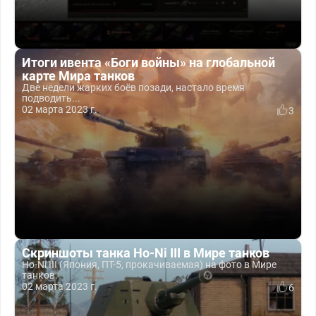
Итоги ивента «Боги войны» на глобальной
карте Мира танков
Две недели жарких боёв позади, настало время
подводить...
02 марта 2023 г.
3
Скриншоты танка Ho-Ni III в Мире танков
Ho-Ni III (Япония, ПТ-5, прокачиваемая) на фото в Мире
танков.
02 марта 2023 г.
6