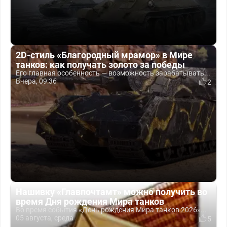
2D-стиль «Благородный мрамор» в Мире
танков: как получать золото за победы
Его главная особенность — возможность зарабатывать...
Вчера, 09:36
2
Нашивку «Главпочтамт» можно получить во
время Дня рождения Мира танков
Во время события «День рождения Мира танков 2026»...
05 августа, среда
5