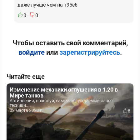
даже лучше чем на т95е6
0
0
Чтобы оставить свой комментарий,
войдите
или
зарегистрируйтесь
.
Читайте еще
Изменение механики оглушения в 1.20 в
Мире танков
Артиллерия, пожалуй, самый обсуждаемый класс
техники....
02 марта 2023 г.
8