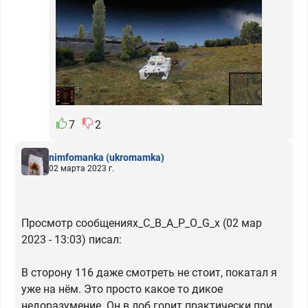
7
2
nimfomanka
(ukromamka)
02 марта 2023 г.
Просмотр сообщенияx_C_B_A_P_O_G_x (02 мар
2023 - 13:03) писал:
В сторону 116 даже смотреть не стоит, покатал я
уже на нём. Это просто какое то дикое
недоразумение. Он в лоб горит практически при