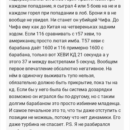
каждом попадание, я сыграл 4 или 5 боев на не и в
каждом горел при попадании в лоб. Брони я в не
вообще не увидел. Ни станет он убийцей Чифа. До
Чифа ему как до Китая на четвереньках задним
ходом. Если 116 сравнивать с т57 хеви, то
американец просто лютая имба. Т57 хеви с
барабана даёт 1600 и 116 примерно 1600 с
барабана, только вот ХЕВИ КД 21 секунда а у
этого 37 и между выстрелами 5 секунд. Вообщем
первое впечатление обсалютно негативное. На
нём в одиночку выживать тупо нельзя,
обязательно должно быть прикрытие, пока ты на
кд. Если бы у него была бы система дозарядки
возможно он игрался бы по-другому, но с таким
долгим барабаном это просто избиение младенца.
И самое печальное это то, что ты даже отступить с
позиции не можешь, потому что нет динамики. Его
даже турбина не спасает. P.S. Я не разбирался