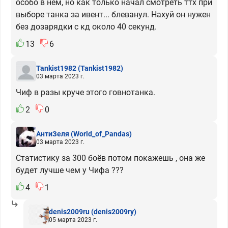
особо в нём, но как только начал смотреть ттх при
выборе танка за ивент... блеванул. Нахуй он нужен
без дозарядки с кд около 40 секунд.
13
6
Tankist1982
(Tankist1982)
03 марта 2023 г.
Чиф в разы круче этого говнотанка.
2
0
АнтиЗеля
(World_of_Pandas)
03 марта 2023 г.
Статистику за 300 боёв потом покажешь , она же
будет лучше чем у Чифа ???
4
1
denis2009ru
(denis2009ry)
05 марта 2023 г.