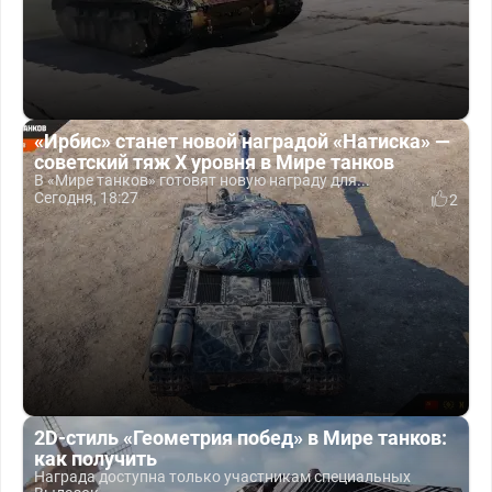
«Ирбис» станет новой наградой «Натиска» —
советский тяж X уровня в Мире танков
В «Мире танков» готовят новую награду для...
Сегодня, 18:27
2
2D-стиль «Геометрия побед» в Мире танков:
как получить
Награда доступна только участникам специальных