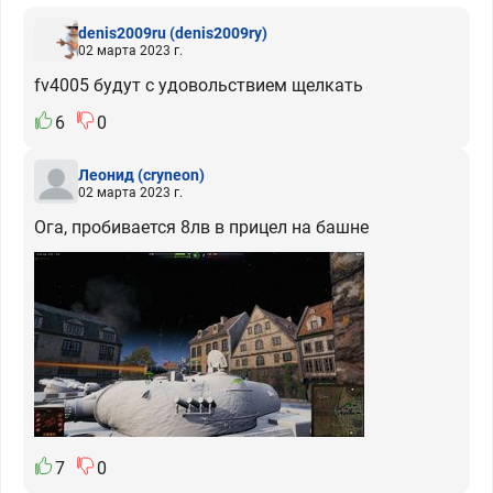
denis2009ru
(denis2009ry)
02 марта 2023 г.
fv4005 будут с удовольствием щелкать
6
0
Леонид
(cryneon)
02 марта 2023 г.
Ога, пробивается 8лв в прицел на башне
7
0