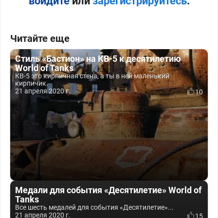
войдите
или
зарегистрируйтесь
.
Читайте еще
Стиль «Бастион» на КВ-5 к десятилетию
World of Tanks
КВ-5 это кирпичная стена, а ты в ней маленький
кирпичик.
21 апреля 2020 г.
10
Медали для события «Десятилетие» World of
Tanks
Все шесть медалей для события «Десятилетие»...
21 апреля 2020 г.
15