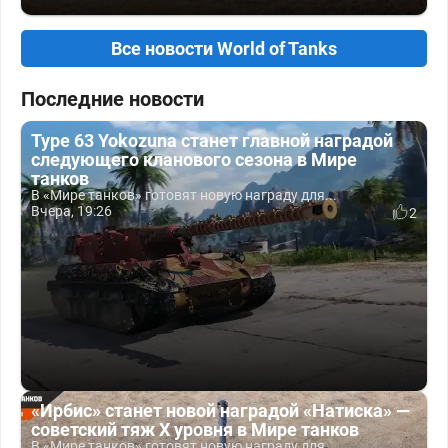
Все новости World of Tanks
Последние новости
Type 63 Yokozuna станет главной наградой
следующего кланового сезона в Мире
танков
В «Мире танков» готовят новую награду для...
Вчера, 19:26
2
«Ирбис» станет новой наградой «Натиска» —
советский тяж X уровня в Мире танков
В «Мире танков» готовят новую награду для...