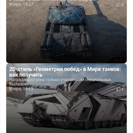
Вчера, 18:27
3
2D-стиль «Геометрия побед» в Мире танков:
как получить
Награда доступна только участникам специальных
Вылазок,...
Вчера, 18:13
1