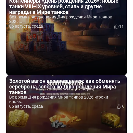
Контейнеры «День рождения 2026»: новые
танки VIII–IX уровней, стиль и другие
награды в Мире танков
Во время празднования Дня рождения Мира танков
2026...
05 августа, среда
11
Золотой вагон возвращается: как обменять
серебро на золото ко Дню рождения Мира
танков
Во время Дня рождения Мира танков 2026 игроки
вновь...
05 августа, среда
6