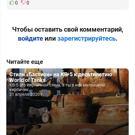
0
0
Чтобы оставить свой комментарий,
войдите
или
зарегистрируйтесь
.
Читайте еще
Стиль «Бастион» на КВ-5 к десятилетию
World of Tanks
КВ-5 это кирпичная стена, а ты в ней маленький
кирпичик.
21 апреля 2020 г.
10