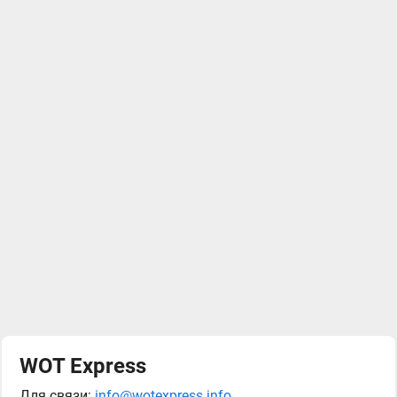
WOT Express
Для связи:
info@wotexpress.info