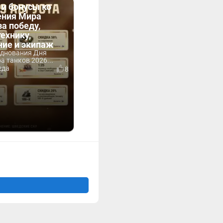
 и бонусы ко
ния Мира
за победу,
технику,
ние и экипаж
зднования Дня
 танков 2026...
еда
8