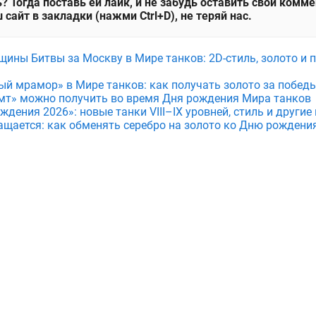
? Тогда поставь ей лайк, и не забудь оставить свой комм
 сайт в закладки (нажми Ctrl+D), не теряй нас.
щины Битвы за Москву в Мире танков: 2D-стиль, золото и 
ый мрамор» в Мире танков: как получать золото за побед
мт» можно получить во время Дня рождения Мира танков
дения 2026»: новые танки VIII–IX уровней, стиль и други
ащается: как обменять серебро на золото ко Дню рождени