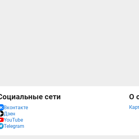
Социальные сети
О 
Кар
Вконтакте
Дзен
YouTube
Telegram