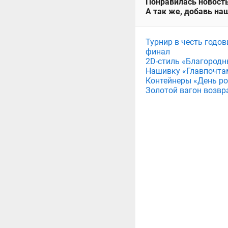
Понравилась новость
А так же, добавь наш
Турнир в честь годов
финал
2D-стиль «Благородн
Нашивку «Главпочта
Контейнеры «День рож
Золотой вагон возвр