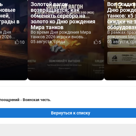
ь
Золотой вагон
Все скидки
 новые
возвращается: как
Дню рожде
ней,
обменять серебро на
танков: x5 
аграды в
золото ко Дню рождения
скидки на 
Мира танков
оборудова
я Дня
Во время Дня рождения Мира
В рамках пра
2026...
танков 2026 игроки вновь...
рождения Мира
05 августа, среда
05 августа, ср
10
5
 поощрений - Воинская честь.
Вернуться к списку