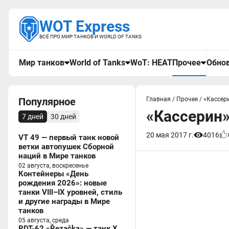
WOT Express
ВСЁ ПРО МИР ТАНКОВ И WORLD OF TANKS
Мир танков
World of Tanks
WoT: HEAT
Прочее
Обнов
Популярное
Главная
/
Прочее
/
«Кассери
«Кассерин»
7 дней
30 дней
20 мая 2017 г.
4016
VT 49 — первый танк новой
ветки автопушек Сборной
наций в Мире танков
02 августа, воскресенье
Контейнеры «День
рождения 2026»: новые
танки VIII–IX уровней, стиль
и другие награды в Мире
танков
05 августа, среда
RDT-62 «Řezačka» — танк X