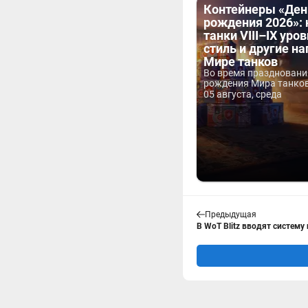
Контейнеры «Ден
рождения 2026»:
танки VIII–IX уров
стиль и другие н
Мире танков
Во время праздновани
рождения Мира танков 
05 августа, среда
Предыдущая
В WoT Blitz вводят систему