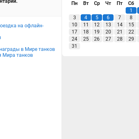
ентарий.
Пн
Вт
Ср
Чт
Пт
Сб
1
3
4
5
6
7
8
10
11
12
13
14
15
поездка на офлайн-
17
18
19
20
21
22
ы
24
25
26
27
28
29
31
е награды в Мире танков
я Мира танков