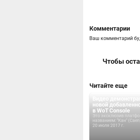
Комментарии
Ваш комментарий бу
Чтобы оста
Читайте еще
Видео демонстра
новой добавленн
в WoT Console
Это эксклюзив платф
названием: "Кан" (Caen).
20 июля 2017 г.