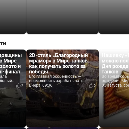
ти
одовщины
2D-стиль «Благородный
Нашивку «
 в Мире
мрамор» в Мире танков:
можно пол
 золото и
как получать золото за
Дня рожде
йн-финал
победы
танков
вала
Его главная особенность —
Во время соб
льный...
возможность зарабатывать...
рождения Мира
Вчера, 09:36
05 августа, ср
2
2