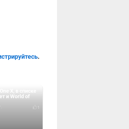
истрируйтесь
.
One X, в списке
ет и World of
г.
1