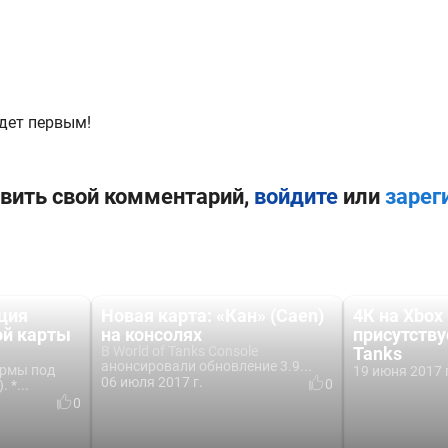
дет первым!
вить свой комментарий,
войдите
или
зарег
ция
Новая карта: «Кан» (Caen)
4К на Xbox 
ой карты
на консолях
присутству
В World of Tanks Console
Tanks
анонсировали обновление 3.9...
ормы под
19 июня 2017 
06 июля 2017 г.
0
 *...
0