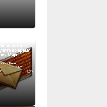
Главпочтамт»
учить во время
ния Мира
ытия «День
 танков 2026»...
еда
5