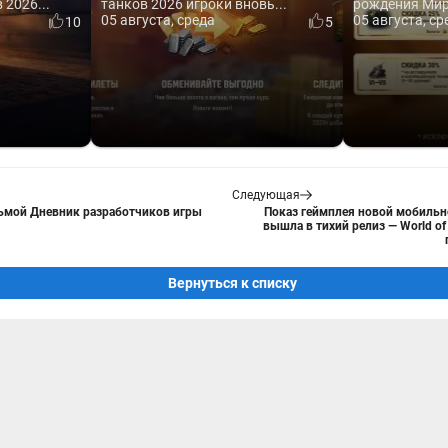
2026...
танков 2026 игроки вновь...
рождения Мира
05 августа, среда
05 августа, ср
10
5
Следующая
ьмой Дневник разработчиков игры
Показ геймплея новой мобильн
вышла в тихий релиз — World of 
Вернуться к списку