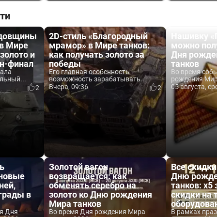
ти
одовщины
2D-стиль «Благородный
Нашивку «
 в Мире
мрамор» в Мире танков:
можно пол
 золото и
как получать золото за
Дня рожде
йн-финал
победы
танков
вала
Его главная особенность —
Во время соб
льный...
возможность зарабатывать...
рождения Мира
Вчера, 09:36
05 августа, ср
2
2
ь
Золотой вагон
Все скидки
 новые
возвращается: как
Дню рожде
ней,
обменять серебро на
танков: x5 
аграды в
золото ко Дню рождения
скидки на 
Мира танков
оборудова
я Дня
Во время Дня рождения Мира
В рамках пра