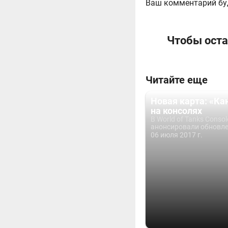
Ваш комментарий бу
Чтобы оста
Читайте еще
Новая карта: «Кан
на консолях
В World of Tanks Consol
анонсировали обновлен
06 июля 2017 г.