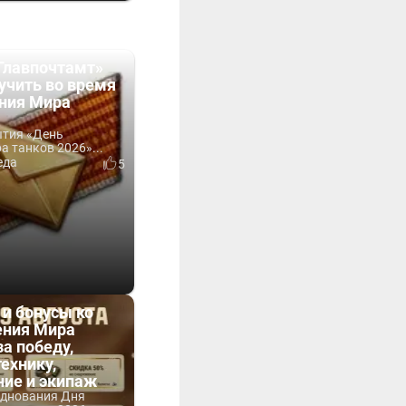
Главпочтамт»
учить во время
ния Мира
ытия «День
 танков 2026»...
еда
5
 и бонусы ко
ния Мира
за победу,
технику,
ние и экипаж
зднования Дня