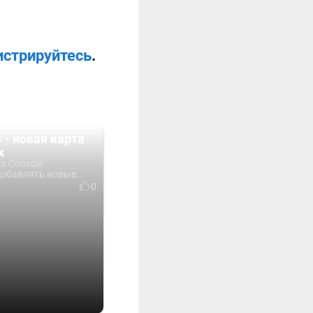
истрируйтесь
.
 - новая карта
х
ks Console
обавлять новые...
0