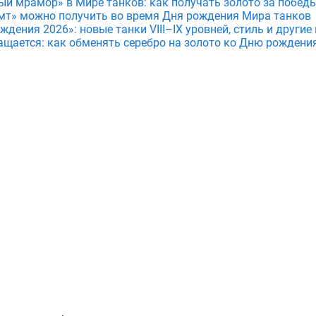
ый мрамор» в Мире танков: как получать золото за побед
мт» можно получить во время Дня рождения Мира танков
дения 2026»: новые танки VIII–IX уровней, стиль и други
ащается: как обменять серебро на золото ко Дню рождени