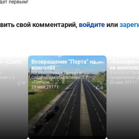
дет первым!
вить свой комментарий,
войдите
или
зарег
» (Caen)
Возвращение "Порта" на
«Кассерин»
консолях
на консоля
e
На консольных танках в
В World of Tan
ие 3.9...
следующем обновлении 3.7
продолжают д
«Плечом...
20 мая 2017 г.
0
29 мая 2017 г.
0