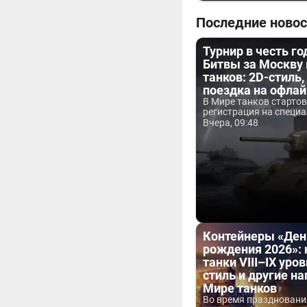
Последние новос
Турнир в честь г
Битвы за Москву
танков: 2D-стиль,
поездка на офла
В Мире танков старто
регистрация на специа
Вчера, 09:48
Контейнеры «Ден
рождения 2026»:
танки VIII–IX уров
стиль и другие н
Мире танков
Во время праздновани