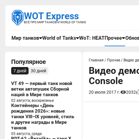
WOT Express
ВСЁ ПРО МИР ТАНКОВ И WORLD OF TANKS
Мир танков
World of Tanks
WoT: HEAT
Прочее
Обнов
Популярное
Главная
/
Прочее
/
Видео д
Видео демо
7 дней
30 дней
Console
VT 49 — первый танк новой
ветки автопушек Сборной
20 июля 2017 г.
2032
наций в Мире танков
02 августа, воскресенье
Контейнеры «День
рождения 2026»: новые
танки VIII–IX уровней, стиль
и другие награды в Мире
танков
05 августа, среда
RDT-62 «Řezačka» — танк X