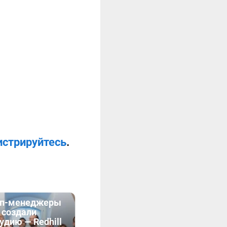
истрируйтесь
.
оп-менеджеры
 создали
удию — Redhill