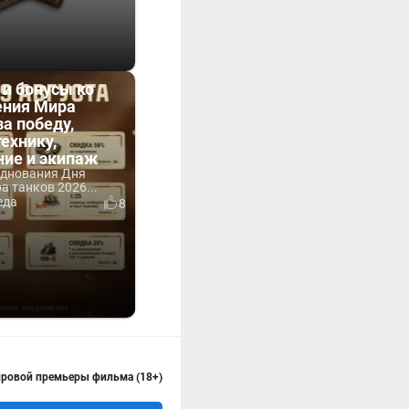
 и бонусы ко
ния Мира
за победу,
технику,
ние и экипаж
зднования Дня
 танков 2026...
еда
8
мировой премьеры фильма (18+)