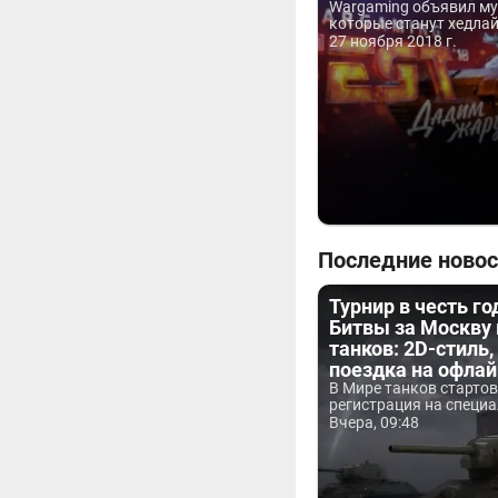
Wargaming объявил му
которые станут хедлай
27 ноября 2018 г.
Последние новос
Турнир в честь г
Битвы за Москву
танков: 2D-стиль,
поездка на офла
В Мире танков старто
регистрация на специа
Вчера, 09:48