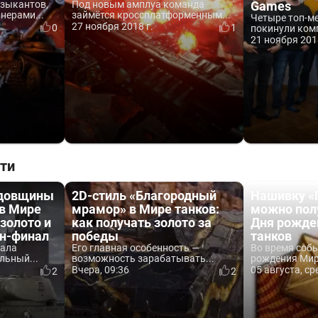
зыкантов,
Под новым амплуа команда
Games
нерами...
займётся кроссплатформенным...
Четыре топ-м
27 ноября 2018 г.
0
1
покинули комп
21 ноября 201
ти
одовщины
2D-стиль «Благородный
Нашивку «
 в Мире
мрамор» в Мире танков:
можно пол
 золото и
как получать золото за
Дня рожде
йн-финал
победы
танков
вала
Его главная особенность —
Во время соб
льный...
возможность зарабатывать...
рождения Мира
Вчера, 09:36
05 августа, ср
2
2