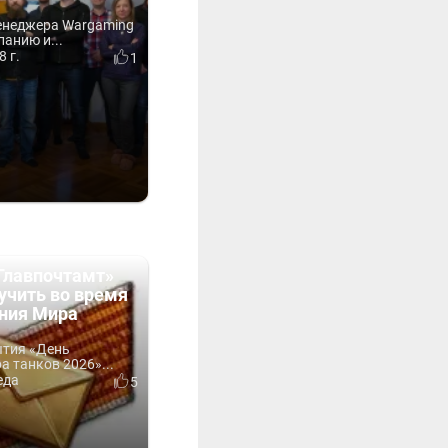
енеджера Wargaming
анию и...
8 г.
1
Главпочтамт»
учить во время
ния Мира
ытия «День
 танков 2026»...
еда
5