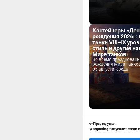
Контейнеры «Ден
рождения 2026»:
танки VIII–IX уров
стиль и другие н
Мире танков
Во время праздновани
рождения Мира танков 
05 августа, среда
Предыдущая
Wargaming запускает свою