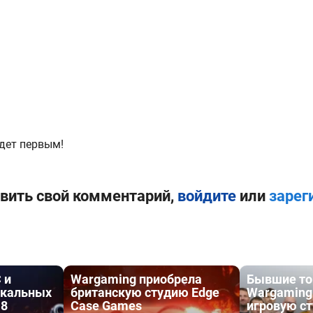
дет первым!
вить свой комментарий,
войдите
или
зарег
 и
Wargaming приобрела
Бывшие т
ыкальных
британскую студию Edge
Wargaming
18
Case Games
игровую ст