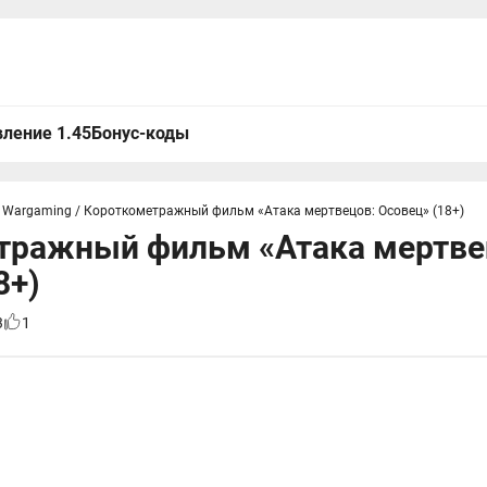
ление 1.45
Бонус-коды
 Wargaming
/
Короткометражный фильм «Атака мертвецов: Осовец» (18+)
тражный фильм «Атака мертве
8+)
3
1