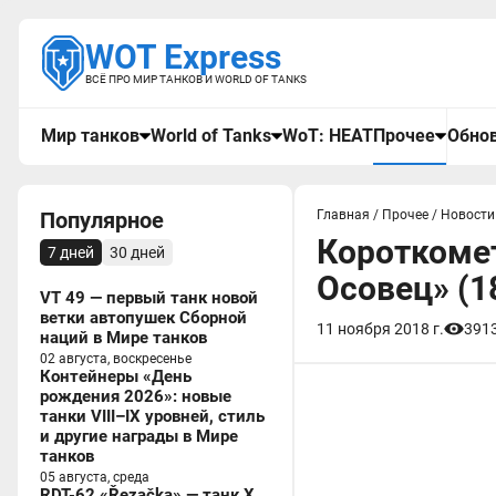
WOT Express
ВСЁ ПРО МИР ТАНКОВ И WORLD OF TANKS
Мир танков
World of Tanks
WoT: HEAT
Прочее
Обнов
Популярное
Главная
/
Прочее
/
Новости
Короткоме
7 дней
30 дней
Осовец» (1
VT 49 — первый танк новой
ветки автопушек Сборной
11 ноября 2018 г.
391
наций в Мире танков
02 августа, воскресенье
Контейнеры «День
рождения 2026»: новые
танки VIII–IX уровней, стиль
и другие награды в Мире
танков
05 августа, среда
RDT-62 «Řezačka» — танк X