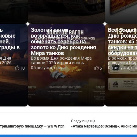
ь
Золотой вагон
Все скидки
 новые
возвращается: как
Дню рожде
ней,
обменять серебро на
танков: x5 
аграды в
золото ко Дню рождения
скидки на 
Мира танков
оборудова
я Дня
Во время Дня рождения Мира
В рамках пра
2026...
танков 2026 игроки вновь...
рождения Мира
05 августа, среда
05 августа, ср
10
5
Следующая
 стриминговую площадку — WG Watch
«Атака мертвецов: Осовец». Анонс 