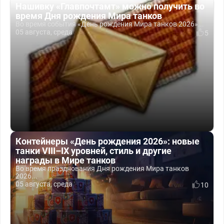
Нашивку «Главпочтамт» можно получить во
время Дня рождения Мира танков
Во время события «День рождения Мира танков 2026»...
05 августа, среда
5
Контейнеры «День рождения 2026»: новые
танки VIII–IX уровней, стиль и другие
награды в Мире танков
Во время празднования Дня рождения Мира танков
2026...
05 августа, среда
10