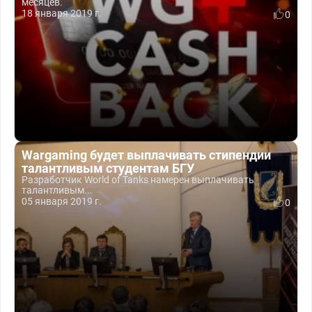
месяцев.
18 января 2019 г.
0
Wargaming будет выплачивать стипендии
талантливым студентам БГУ
Разработчик World of Tanks намерен выплачивать
талантливым...
05 января 2019 г.
0