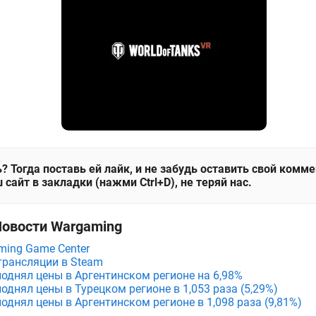
? Тогда поставь ей лайк, и не забудь оставить свой комм
 сайт в закладки (нажми Ctrl+D), не теряй нас.
Новости Wargaming
ing Game Center
трансляции в Steam
поднял цены в Аргентинском регионе на 6,98%
поднял цены в Турецком регионе в 1,053 раза (5,29%)
поднял цены в Аргентинском регионе в 1,098 раза (9,81%)