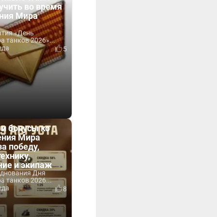
учить во время
ния Мира
ытия «День
 танков 2026»...
еда
5
 и бонусы ко
ния Мира
за победу,
технику,
ние и экипаж
зднования Дня
 танков 2026...
еда
8