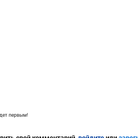
дет первым!
вить свой комментарий,
войдите
или
зарег