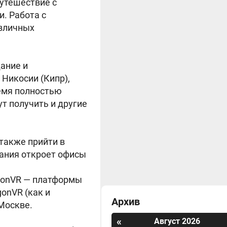
путешествие с
. Работа с
азличных
дание и
 Никосии (Кипр),
ремя полностью
т получить и другие
 также прийти в
пания откроет офисы
ygonVR — платформы
gonVR (как и
Архив
 Москве.
«
Август 2026