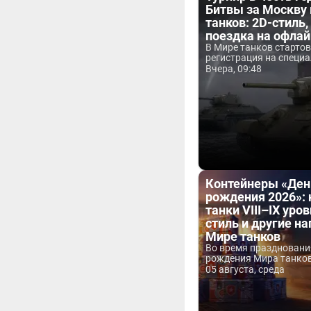
Битвы за Москву
танков: 2D-стиль,
поездка на офла
В Мире танков старто
регистрация на специа
Вчера, 09:48
Контейнеры «Ден
рождения 2026»:
танки VIII–IX уров
стиль и другие н
Мире танков
Во время праздновани
рождения Мира танков 
05 августа, среда