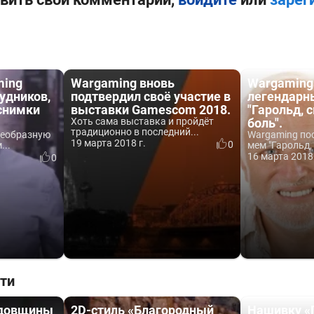
ming
Wargaming вновь
Wargaming
рудников,
подтвердил своё участие в
легендарн
снимки
выставки Gamescom 2018.
"Гарольд,
Хоть сама выставка и пройдёт
боль".
традиционно в последний...
оеобразную
Wargaming по
19 марта 2018 г.
0
...
мем "Гарольд,
16 марта 2018 
0
ти
одовщины
2D-стиль «Благородный
Нашивку «