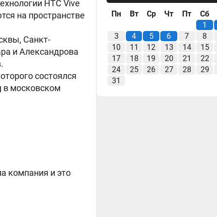
ехнологии HTC Vive
Пн
Вт
Ср
Чт
Пт
Сб
тся на пространстве
1
3
4
5
6
7
8
сквы, Санкт-
10
11
12
13
14
15
ара и Александрова
17
18
19
20
21
22
в.
24
25
26
27
28
29
которого состоялся
31
g в московском
а компания и это