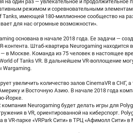
я на один раз — увлекательное и продолжительное 
тивным режимом и соревновательными элементами
f Tanks, имеющей 180-миллионное сообщество на р
вает для нас огромные возможности».
ming основана в начале 2018 года. Ее задачи — соз
R-контента. Штаб-квартира Neurogaming находится в
 — в Москве. Команда из 75 человек в настоящее в
World of Tanks VR. В дальнейшем VR-воплощение могу
ы Wargaming.
рует увеличить количество залов CinemaVR в СНГ, а
Америку и Восточную Азию. В начале 2018 года ком
ью-Йорке.
 компания Neurogaming будет делать игры для Pol
ружения в VR, ориентированной на киберспорт. Poly
а в VR-парке «VRPark Сити» в ТРЦ «Афимолл Сити» в