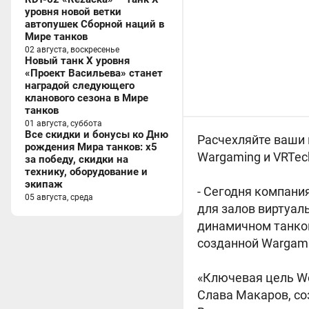
уровня новой ветки
автопушек Сборной наций в
Мире танков
02 августа, воскресенье
Новый танк X уровня
«Проект Васильева» станет
наградой следующего
кланового сезона в Мире
танков
01 августа, суббота
Все скидки и бонусы ко Дню
Расчехляйте ваши 
рождения Мира танков: x5
Wargaming и VRTec
за победу, скидки на
технику, оборудование и
экипаж
- Сегодня компани
05 августа, среда
для залов виртуал
динамичном танков
созданной Wargami
«Ключевая цель Wo
Слава Макаров, соз