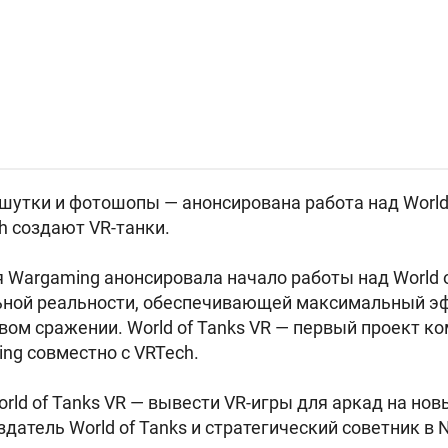
шутки и фотошопы — анонсирована работа над World 
h создают VR-танки.
я Wargaming анонсировала начало работы над World o
ьной реальности, обеспечивающей максимальный эф
ом сражении. World of Tanks VR — первый проект к
ng совместно с VRTech.
rld of Tanks VR — вывести VR-игры для аркад на нов
датель World of Tanks и стратегический советник в 