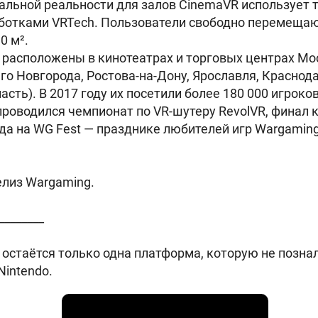
альной реальности для залов CinemaVR использует т
аботками VRTech. Пользователи свободно перемещаю
0 м².
 расположены в кинотеатрах и торговых центрах Мо
го Новгорода, Ростова-на-Дону, Ярославля, Краснод
сть). В 2017 году их посетили более 180 000 игроко
проводился чемпионат по VR-шутеру RevolVR, финал 
ода на WG Fest — празднике любителей игр Wargamin
елиз Wargaming.
________
остаётся только одна платформа, которую не познал
Nintendo.