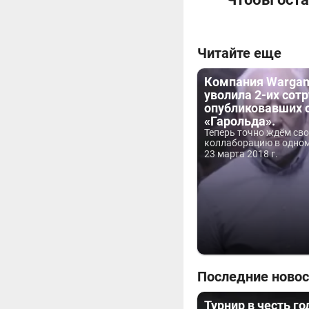
Читайте еще
Компания Warga
уволила 2-их сот
опубликовавших 
«Гарольда».
Теперь точно ждём св
коллаборацию в одном
23 марта 2018 г.
Последние новос
Турнир в честь г