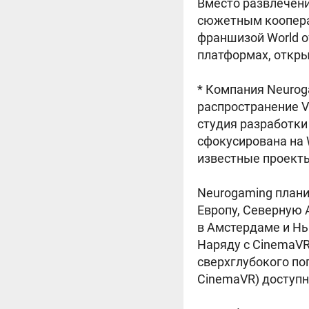
Вместо развлечени
сюжетным коопера
франшизой World o
платформах, откры
* Компания Neuroga
распространение V
студия разработки
сфокусирована на 
известные проект
Neurogaming плани
Европу, Северную 
в Амстердаме и Н
Наряду с CinemaVR
сверхглубокого пог
CinemaVR) доступн