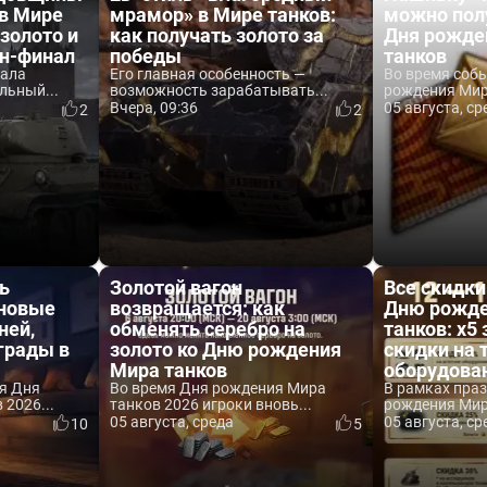
 в Мире
мрамор» в Мире танков:
можно пол
 золото и
как получать золото за
Дня рожде
йн-финал
победы
танков
вала
Его главная особенность —
Во время соб
льный...
возможность зарабатывать...
рождения Мира
Вчера, 09:36
05 августа, ср
2
2
ь
Золотой вагон
Все скидки
 новые
возвращается: как
Дню рожде
ней,
обменять серебро на
танков: x5 
аграды в
золото ко Дню рождения
скидки на 
Мира танков
оборудова
я Дня
Во время Дня рождения Мира
В рамках пра
2026...
танков 2026 игроки вновь...
рождения Мира
05 августа, среда
05 августа, ср
10
5