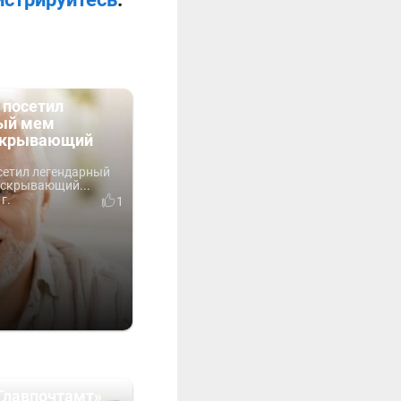
 посетил
ый мем
 скрывающий
сетил легендарный
 скрывающий...
г.
1
Главпочтамт»