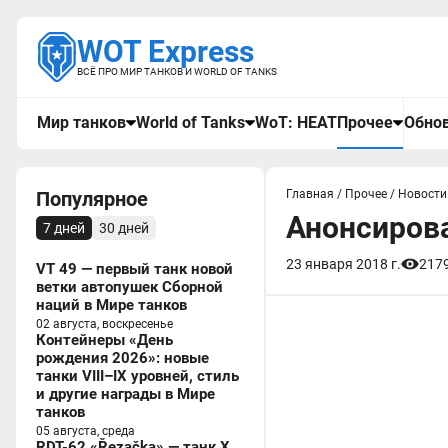
WOT Express
ВСЁ ПРО МИР ТАНКОВ И WORLD OF TANKS
Мир танков
World of Tanks
WoT: HEAT
Прочее
Обнов
Популярное
Главная
/
Прочее
/
Новости
Анонсирова
7 дней
30 дней
23 января 2018 г.
217
VT 49 — первый танк новой
ветки автопушек Сборной
наций в Мире танков
02 августа, воскресенье
Контейнеры «День
рождения 2026»: новые
танки VIII–IX уровней, стиль
и другие награды в Мире
танков
05 августа, среда
RDT-62 «Řezačka» — танк X