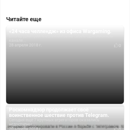
Читайте еще
«24 часа челлендж» из офиса Wargaming.
Блогер Дмитрий Масленников на своём одноименном
канале...
28 апреля 2018 г.
0
Роскомнадзор продолжает своё
воинственное шествие против Telegram.
Сегодня ещё 7 крупных агрегаторов оказались
недоступны...
20 апреля 2018 г.
0