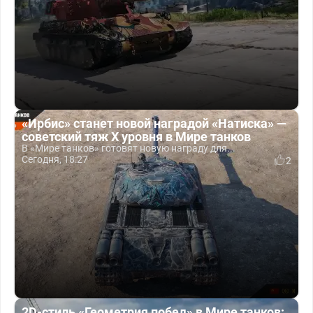
«Ирбис» станет новой наградой «Натиска» —
советский тяж X уровня в Мире танков
В «Мире танков» готовят новую награду для...
Сегодня, 18:27
2
2D-стиль «Геометрия побед» в Мире танков: