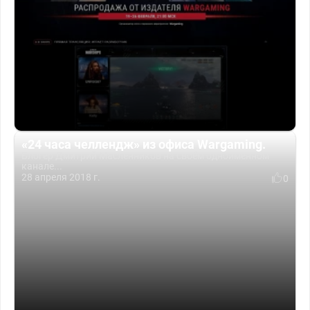
«24 часа челлендж» из офиса Wargaming.
Блогер Дмитрий Масленников на своём одноименном
канале...
28 апреля 2018 г.
0