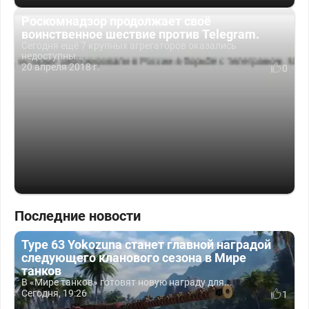
Роскомнадзор продолжает своё
воинственное шествие против Telegram.
Сегодня ещё 7 крупных агрегаторов оказались
недоступны...
20 апреля 2018 г.
0
Последние новости
Type 63 Yokozuna станет главной наградой
следующего кланового сезона в Мире
танков
В «Мире танков» готовят новую награду для...
Сегодня, 19:26
1