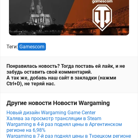
Теги:
Gamescom
Понравилась новость? Тогда поставь ей лайк, и не
забудь оставить свой комментарий.
А так же, добавь наш сайт в закладки (нажми
Ctrl+D), не теряй нас.
Другие новости Новости Wargaming
Новый дизайн Wargaming Game Center
Халява за просмотр трансляции в Steam
Wargaming в 4-й раз поднял цены в Аргентинском
регионе на 6,98%
Wargaming в 7-й раз поднял цены в Турецком регионе