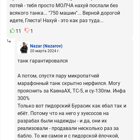
потей - тебя просто МОЛЧА нахуй послали без
всякого танка... "750 машин"... Верной дорогой
идете, Глеста! Нахуй - это как раз туда...
11
1
Nazar
(Nazarov)
20 марта 2024 г.
танк гарантировался
А потом, спустя пару микропатчей
марафонный танк скрытно нерфился. Могу
прояснить за КаенаАХ, ТС-5, и су-130пм. Инфа
300%
Только вот пидорский Бурасик как ебал так и
ебёт. Потому что на него у хуесосов на
разрабах были надежды - и да, они их
реализовали - продавали несколько раз за
бабло. То же самое и с пидорской ёлочкой,