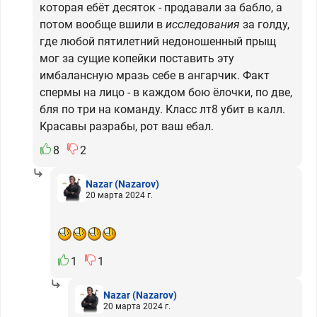
которая ебёт десяток - продавали за бабло, а
потом вообще вшили в
исследования
за голду,
где любой пятилетний недоношенный прыщ
мог за сущие копейки поставить эту
имбалансную мразь себе в ангарчик. Факт
спермы на лицо - в каждом бою ёлочки, по две,
бля по три на команду. Класс лт8 убит в калл.
Красавы разрабы, рот ваш ебал.
8
2
Nazar
(Nazarov)
20 марта 2024 г.
1
1
Nazar
(Nazarov)
20 марта 2024 г.