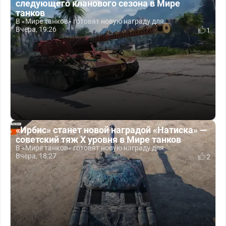
следующего кланового сезона в Мире
танков
В «Мире танков» готовят новую награду для...
Вчера, 19:26
1
«Ирбис» станет новой наградой «Натиска» —
советский тяж X уровня в Мире танков
В «Мире танков» готовят новую награду для...
Вчера, 18:27
2