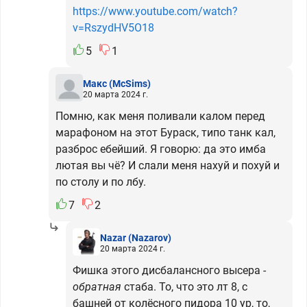
https://www.youtube.com/watch?
v=RszydHV5O18
5
1
Макс
(McSims)
20 марта 2024 г.
Помню, как меня поливали калом перед
марафоном на этот Бураск, типо танк кал,
разброс ебейший. Я говорю: да это имба
лютая вы чё? И слали меня нахуй и похуй и
по столу и по лбу.
7
2
Nazar
(Nazarov)
20 марта 2024 г.
Фишка этого дисбалансного высера -
обратная
стаба. То, что это лт 8, с
башней от колёсного пидора 10 ур, то,