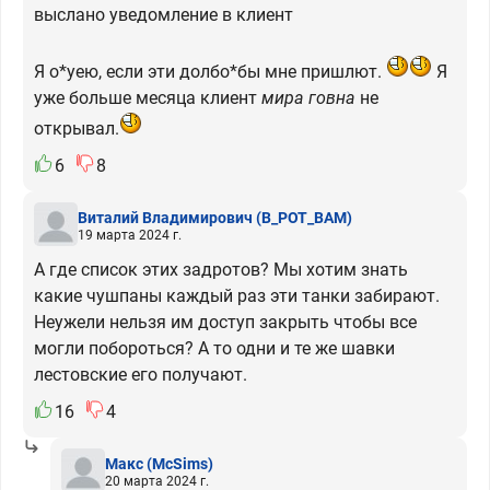
выслано уведомление в клиент
Я о*уею, если эти долбо*бы мне пришлют.
Я
уже больше месяца клиент
мира говна
не
открывал.
6
8
Виталий Владимирович
(B_POT_BAM)
19 марта 2024 г.
А где список этих задротов? Мы хотим знать
какие чушпаны каждый раз эти танки забирают.
Неужели нельзя им доступ закрыть чтобы все
могли побороться? А то одни и те же шавки
лестовские его получают.
16
4
Макс
(McSims)
20 марта 2024 г.