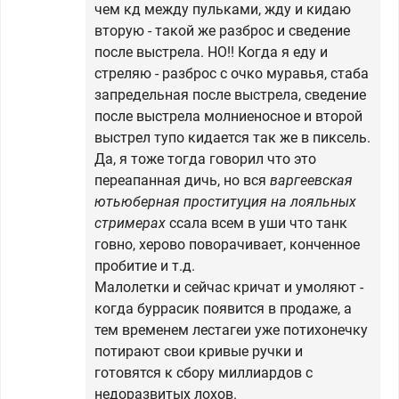
чем кд между пульками, жду и кидаю
вторую - такой же разброс и сведение
после выстрела. НО!! Когда я еду и
стреляю - разброс с очко муравья, стаба
запредельная после выстрела, сведение
после выстрела молниеносное и второй
выстрел тупо кидается так же в пиксель.
Да, я тоже тогда говорил что это
переапанная дичь, но вся
варгеевская
ютьюберная проституция на лояльных
стримерах
ссала всем в уши что танк
говно, херово поворачивает, конченное
пробитие и т.д.
Малолетки и сейчас кричат и умоляют -
когда буррасик появится в продаже, а
тем временем лестагеи уже потихонечку
потирают свои кривые ручки и
готовятся к сбору миллиардов с
недоразвитых лохов.