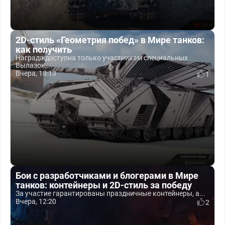
2D-стиль «Геометрия побед» в Мире танков:
как получить
Награда доступна только участникам специальных
Вылазок,...
Вчера, 18:13
1
Бои с разработчиками и блогерами в Мире
танков: контейнеры и 2D-стиль за победу
За участие гарантированы праздничные контейнеры, а...
Вчера, 12:20
2