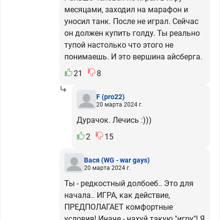
месяцами, заходил на марафон и
уносил танк. После не играл. Сейчас
он должен купить голду. Ты реально
тупой настолько что этого не
понимаешь. И это вершина айсберга.
21
8
F
(pro22)
20 марта 2024 г.
Дурачок. Лечись :)))
2
15
Вася
(WG - war gays)
20 марта 2024 г.
Ты - редкостный долбоеб.. Это для
начала.. ИГРА, как действие,
ПРЕДПОЛАГАЕТ комфортные
условия! Иначе - нахуй такую "игру"! Я