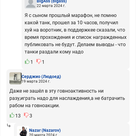
BigAss
(bigass)
22 марта 2024 г.
Я с сыном прошлый марафон, не помню
какой танк, прошел за 10 часов, получил
хуй на воротник, в поддержкее сказали, что
время прохождения и список награжденных
публиковать не будут. Делаем выводы - что
танки раздали кому надо
1
1
Серджио
(Людоед)
19 марта 2024 г.
Даже не зашёл в эту говноактивность ни
разу,играть надо для наслаждения,а не батрачить
рабом на говноакции.
13
3
Nazar
(Nazarov)
20 марта 2024 г.