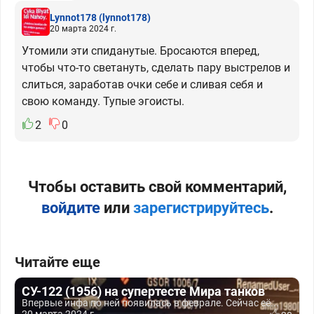
Lynnot178
(lynnot178)
20 марта 2024 г.
Утомили эти спиданутые. Бросаются вперед,
чтобы что-то светануть, сделать пару выстрелов и
слиться, заработав очки себе и сливая себя и
свою команду. Тупые эгоисты.
2
0
Чтобы оставить свой комментарий,
войдите
или
зарегистрируйтесь
.
Читайте еще
СУ-122 (1956) на супертесте Мира танков
Впервые инфа по ней появилась в феврале. Сейчас её...