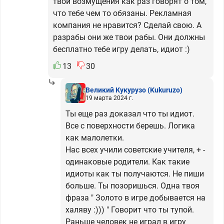
твои возмущения как раз говорят о том,
что тебе чем то обязаны. Рекламная
компания не нравится? Сделай свою. А
разрабы они же твои рабы. Они должны
бесплатно тебе игру делать, идиот :)
13
30
Великий Кукурузо
(Kukuruzo)
19 марта 2024 г.
Ты еще раз доказал что ты идиот.
Все с поверхности берешь. Логика
как малолетки.
Нас всех учили советские учителя, + -
одинаковые родители. Как такие
идиоты как ты получаются. Не пиши
больше. Ты позоришься. Одна твоя
фраза " Золото в игре добывается на
халяву :))) " Говорит что ты тупой.
Раньше человек не играл в игру