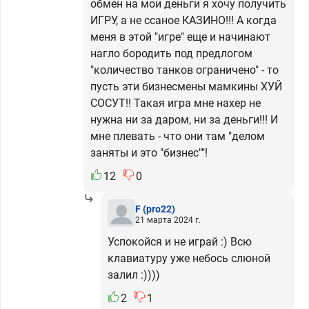
обмен на мои деньги я хочу получить
ИГРУ, а не ссаное КАЗИНО!!! А когда
меня в этой "игре" еще и начинают
нагло бородить под предлогом
"количество танков ограничено" - то
пусть эти бизнесмены мамкины ХУЙ
СОСУТ!! Такая игра мне нахер не
нужна ни за даром, ни за деньги!!! И
мне плевать - что они там "делом
заняты и это "бизнес""!
12
0
F
(pro22)
21 марта 2024 г.
Успокойся и не играй :) Всю
клавиатуру уже небось слюной
залил :))))
2
1