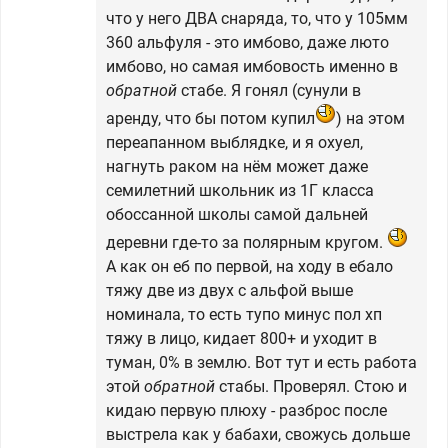
что у него ДВА снаряда, то, что у 105мм
360 альфуля - это имбово, даже люто
имбово, но самая имбовость именно в
обратной
стабе. Я гонял (сунули в
аренду, что бы потом купил
) на этом
переапанном выблядке, и я охуел,
нагнуть раком на нём может даже
семилетний школьник из 1Г класса
обоссанной школы самой дальней
деревни где-то за полярным кругом.
А как он еб по первой, на ходу в ебало
тяжу две из двух с альфой выше
номинала, то есть тупо минус пол хп
тяжу в лицо, кидает 800+ и уходит в
туман, 0% в землю. Вот тут и есть работа
этой
обратной
стабы. Проверял. Стою и
кидаю первую плюху - разброс после
выстрела как у бабахи, свожусь дольше