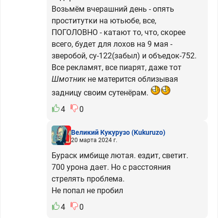
Возьмём вчерашний день - опять
проститутки на ютьюбе, все,
ПОГОЛОВНО - катают то, что, скорее
всего, будет для лохов на 9 мая -
зверобой, су-122(забыл) и объедок-752.
Все рекламят, все пиарят, даже тот
Шмотник
не матерится облизывая
задницу своим сутенёрам.
4
0
Великий Кукурузо
(Kukuruzo)
20 марта 2024 г.
Бураск имбище лютая. ездит, светит.
700 урона дает. Но с расстояния
стрелять проблема.
Не попал не пробил
4
0