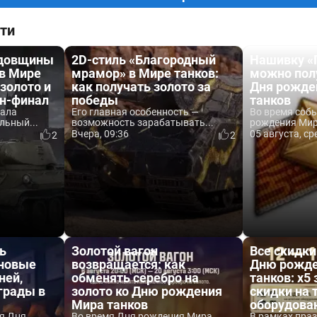
ти
одовщины
2D-стиль «Благородный
Нашивку «
 в Мире
мрамор» в Мире танков:
можно пол
 золото и
как получать золото за
Дня рожде
йн-финал
победы
танков
вала
Его главная особенность —
Во время соб
льный...
возможность зарабатывать...
рождения Мира
Вчера, 09:36
05 августа, ср
2
2
ь
Золотой вагон
Все скидки
 новые
возвращается: как
Дню рожде
ней,
обменять серебро на
танков: x5 
аграды в
золото ко Дню рождения
скидки на 
Мира танков
оборудова
я Дня
Во время Дня рождения Мира
В рамках пра