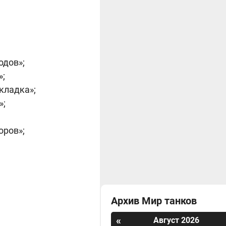
одов»;
»;
кладка»;
»;
оров»;
Архив Мир танков
«
Август 2026