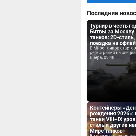
Последние новос
Турнир в честь г
Битвы за Москву
танков: 2D-стиль,
поездка на офла
В Мире танков старто
регистрация на специа
Вчера, 09:48
Контейнеры «Ден
рождения 2026»:
танки VIII–IX уров
стиль и другие н
Мире танков
Во время праздновани