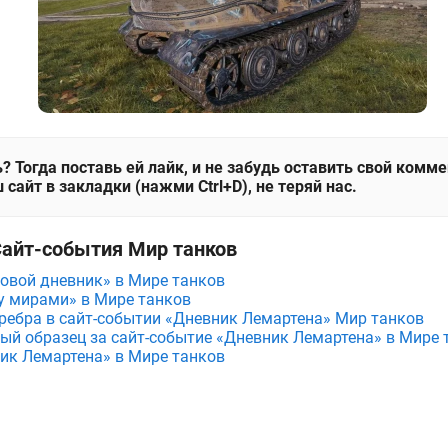
? Тогда поставь ей лайк, и не забудь оставить свой комм
 сайт в закладки (нажми Ctrl+D), не теряй нас.
Сайт-события Мир танков
овой дневник» в Мире танков
у мирами» в Мире танков
еребра в сайт-событии «Дневник Лемартена» Мир танков
вый образец за сайт-событие «Дневник Лемартена» в Мире 
ик Лемартена» в Мире танков