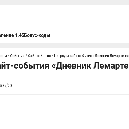
ление 1.45
Бонус-коды
ости
/
События
/
Сайт-события
/
Награды сайт-события «Дневник Лемартена»
айт-события «Дневник Лемарте
58
0