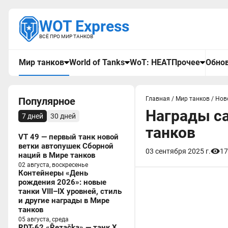
WOT Express
ВСЁ ПРО МИР ТАНКОВ
Мир танков
World of Tanks
WoT: HEAT
Прочее
Обнов
Популярное
Главная
/
Мир танков
/
Нов
Награды с
7 дней
30 дней
танков
VT 49 — первый танк новой
ветки автопушек Сборной
03 сентября 2025 г.
17
наций в Мире танков
02 августа, воскресенье
Контейнеры «День
рождения 2026»: новые
танки VIII–IX уровней, стиль
и другие награды в Мире
танков
05 августа, среда
RDT-62 «Řezačka» — танк X