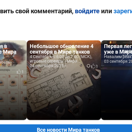
вить свой комментарий,
войдите
или
зарег
я в
Небольшое обновление 4
Первая лег
е Мира
сентября в Мире танков
уже в Мире
4 Сентября, с 6:00 до 7:00 (МСК),
Навалим реак
игровые серверы «Мира...
03 сентября 20
абель-
04 сентября 2025 г.
1
1
Все новости Мира танков