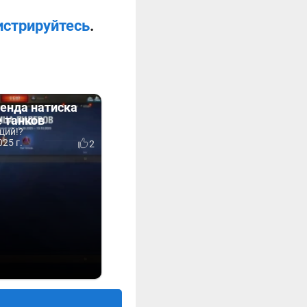
истрируйтесь
.
енда натиска
 танков
ций!?
25 г.
2