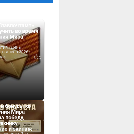
Главпочтамт»
учить во время
ния Мира
ытия «День
 танков 2026»...
еда
5
 и бонусы ко
ния Мира
за победу,
технику,
ние и экипаж
зднования Дня