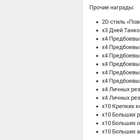
Прочие награды:
2D-стиль «Пов
х3 Дней Танко
х4 Предбоевых
х4 Предбоевых
х4 Предбоевы
х4 Предбоевых
х4 Предбоевы
х4 Предбоевых
х4 Личных ре
х4 Личных рез
х10 Крепких к
х10 Больших 
х10 Больших 
х10 Больших а