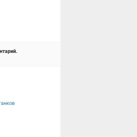
ентарий.
танков