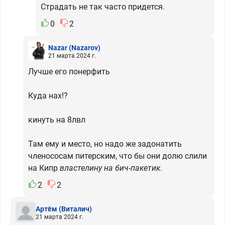
Страдать не так часто придется.
0
2
Nazar
(Nazarov)
21 марта 2024 г.
Лучше его понерфить
Куда нах!?
кинуть на 8лвл
Там ему и место, но надо же задонатить
членососам питерским, что бы они долю слили
на Кипр
властелину на бич-пакетик
.
2
2
Артём
(Виталич)
21 марта 2024 г.