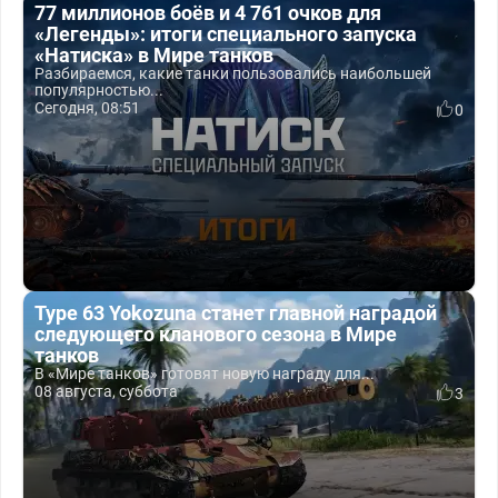
77 миллионов боёв и 4 761 очков для
«Легенды»: итоги специального запуска
«Натиска» в Мире танков
Разбираемся, какие танки пользовались наибольшей
популярностью...
Сегодня, 08:51
0
Type 63 Yokozuna станет главной наградой
следующего кланового сезона в Мире
танков
В «Мире танков» готовят новую награду для...
08 августа, суббота
3