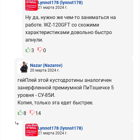
Lynnot178
(lynnot178)
21 марта 2024 г.
Ну да, нужно же чем-то заниматься на
работе. WZ-120GFT со схожими
характеристиками довольно быстро
апнули.
3
0
Nazar
(Nazarov)
20 марта 2024 г.
гейПлей этой кустодротины аналогичен
занерфленной премиумной ПиТэшечке 5
уровня - СУ-85И.
Копия, только эта едет быстрее.
8
14
Lynnot178
(lynnot178)
21 марта 2024 г.