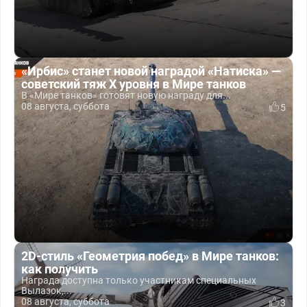
«Ирбис» станет новой наградой «Натиска» —
советский тяж X уровня в Мире танков
В «Мире танков» готовят новую награду для...
08 августа, суббота
5
2D-стиль «Геометрия побед» в Мире танков:
как получить
Награда доступна только участникам специальных
Вылазок,...
08 августа, суббота
3