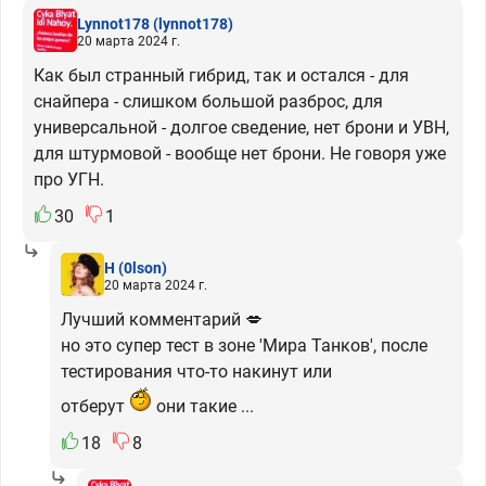
Lynnot178
(lynnot178)
20 марта 2024 г.
Как был странный гибрид, так и остался - для
снайпера - слишком большой разброс, для
универсальной - долгое сведение, нет брони и УВН,
для штурмовой - вообще нет брони. Не говоря уже
про УГН.
30
1
H
(0lson)
20 марта 2024 г.
Лучший комментарий 💋
но это супер тест в зоне 'Мира Танков', после
тестирования что-то накинут или
отберут
они такие ...
18
8