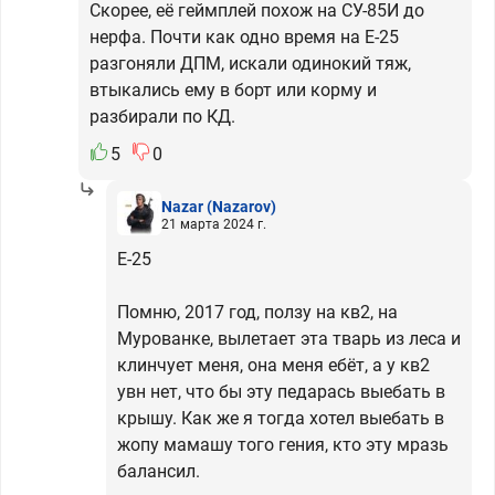
Скорее, её геймплей похож на СУ-85И до
нерфа. Почти как одно время на Е-25
разгоняли ДПМ, искали одинокий тяж,
втыкались ему в борт или корму и
разбирали по КД.
5
0
Nazar
(Nazarov)
21 марта 2024 г.
Е-25
Помню, 2017 год, ползу на кв2, на
Мурованке, вылетает эта тварь из леса и
клинчует меня, она меня ебёт, а у кв2
увн нет, что бы эту педарась выебать в
крышу. Как же я тогда хотел выебать в
жопу мамашу того гения, кто эту мразь
балансил.