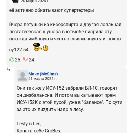
20 марта 2024 г.
её активно обкатывают супертестеры
Вчера петушки из киберспирта и другая лояльная
лестагеевская шушара в ютьюбе пиарила эту
некогда имбовую и честно спизженную у игроков
су122-54.
25
24
Макс
(McSims)
21 марта 2024 г.
Они так же у ИСУ-152 забрали БЛ-10, говорят
он дизбалансна. И потом выкатывают прем
ИСУ-152К с этой пухой, уже в "балансе". По сути
за это их пиzдить надо в лесу.
Lesty в Les,
Копать себе GroBes.