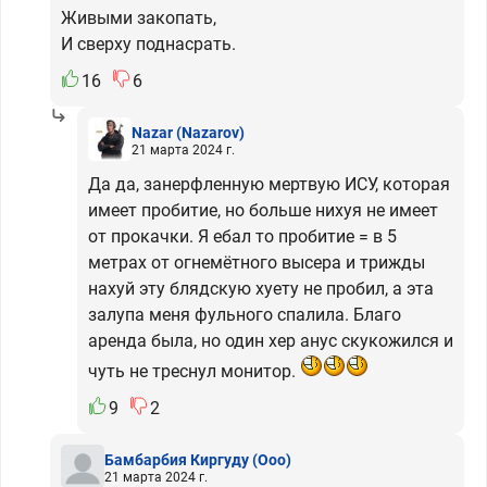
Живыми закопать,
И сверху поднасрать.
16
6
Nazar
(Nazarov)
21 марта 2024 г.
Да да, занерфленную мертвую ИСУ, которая
имеет пробитие, но больше нихуя не имеет
от прокачки. Я ебал то пробитие = в 5
метрах от огнемётного высера и трижды
нахуй эту блядскую хуету не пробил, а эта
залупа меня фульного спалила. Благо
аренда была, но один хер анус скукожился и
чуть не треснул монитор.
9
2
Бамбарбия Киргуду
(Ooo)
21 марта 2024 г.