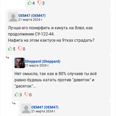
4
3
OEM47
(OEM47)
21 марта 2024 г.
Лучше его понерфить и кинуть на 8лвл, как
продолжение СУ-122-44.
Нафига на этом кактусе на 9тках страдать?
5
0
Sheppard
(Sheppard)
21 марта 2024 г.
Нет смысла, так как в 80% случаев ты всё
равно будешь катать против "девяток" и
"десяток"...
3
0
OEM47
(OEM47)
21 марта 2024 г.