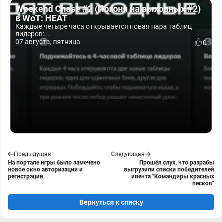
Weekend Chase #2 (Погоня на выходных #2)
в WoT: HEAT
Каждые четыре часа открывается новая пара таблиц
лидеров:...
07 августа, пятница
0
Предыдущая
Следующая
На портале игры было замечено
Прошёл слух, что разрабы
новое окно авторизации и
выгрузили списки победителей
регистрации
ивента "Командиры красных
песков"
Вернуться к списку