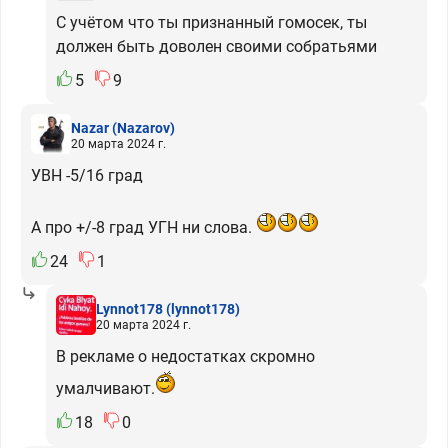
С учётом что ты признанный гомосек, ты
должен быть доволен своими собратьями
5
9
Nazar
(Nazarov)
20 марта 2024 г.
УВН -5/16 град
А про +/-8 град УГН ни слова.
24
1
Lynnot178
(lynnot178)
20 марта 2024 г.
В рекламе о недостатках скромно
умалчивают.
18
0