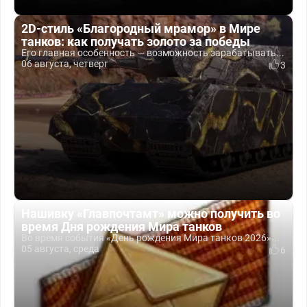
2D-стиль «Благородный мрамор» в Мире
танков: как получать золото за победы
Его главная особенность — возможность зарабатывать...
06 августа, четверг
3
Нашивку «Главпочтамт» можно получить во
время Дня рождения Мира танков
Во время события «День рождения Мира танков 2026»...
05 августа, среда
6