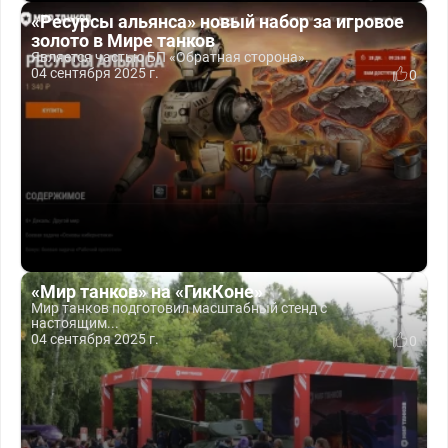
«Ресурсы альянса» новый набор за игровое
золото в Мире танков
Является частью БП «Обратная сторона».
04 сентября 2025 г.
0
«Мир танков» на «ГикКоне»
Мир танков подготовил масштабный стенд с
настоящим...
04 сентября 2025 г.
0